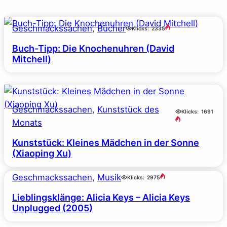
Geschmackssachen
, 
Bücher
Klicks:
2335
Buch-Tipp: Die Knochenuhren (David
Mitchell)
Geschmackssachen
, 
Kunststück des
Klicks:
1691
Monats
Kunststück: Kleines Mädchen in der Sonne
(Xiaoping Xu)
Geschmackssachen
, 
Musik
Klicks:
2975
Lieblingsklänge: Alicia Keys – Alicia Keys
Unplugged (2005)