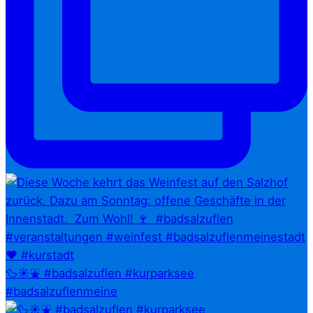
🦆☀️⛲ #badsalzuflen #kurparksee
#badsalzuflenmeine