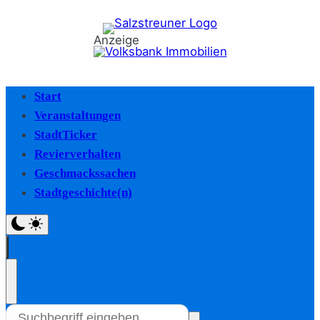
Anzeige
Start
Veranstaltungen
StadtTicker
Revierverhalten
Geschmackssachen
Stadtgeschichte(n)