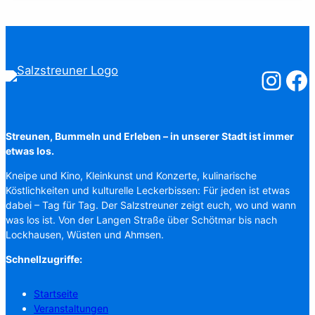
Salzstreuner
Salzst
Streunen, Bummeln und Erleben – in unserer Stadt ist immer
etwas los.
Kneipe und Kino, Kleinkunst und Konzerte, kulinarische
Köstlichkeiten und kulturelle Leckerbissen: Für jeden ist etwas
dabei – Tag für Tag. Der Salzstreuner zeigt euch, wo und wann
was los ist. Von der Langen Straße über Schötmar bis nach
Lockhausen, Wüsten und Ahmsen.
Schnellzugriffe:
Startseite
Veranstaltungen