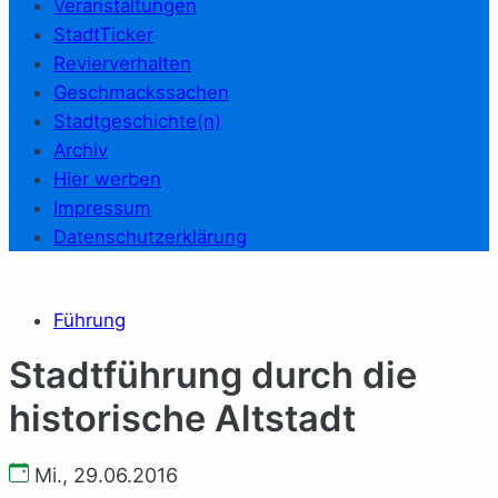
Veranstaltungen
StadtTicker
Revierverhalten
Geschmackssachen
Stadtgeschichte(n)
Archiv
Hier werben
Impressum
Datenschutzerklärung
Führung
Stadtführung durch die
historische Altstadt
Mi., 29.06.2016