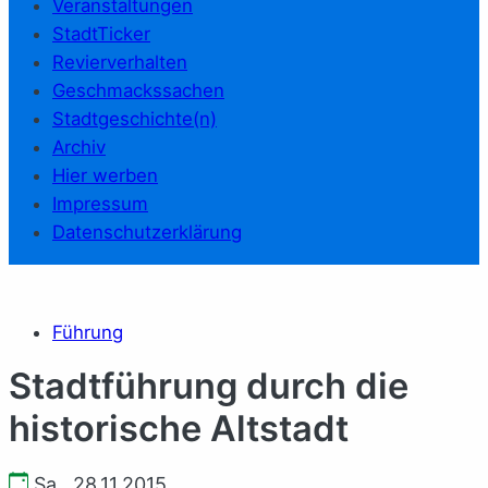
Veranstaltungen
StadtTicker
Revierverhalten
Geschmackssachen
Stadtgeschichte(n)
Archiv
Hier werben
Impressum
Datenschutzerklärung
Führung
Stadtführung durch die
historische Altstadt
Sa., 28.11.2015