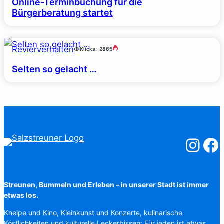
Online-Terminbuchung für die
Bürgerberatung startet
Revierverhalten
Klicks:
2865
Selten so gelacht …
Salzstreuner
Salzst
Streunen, Bummeln und Erleben – in unserer Stadt ist immer
etwas los.
Kneipe und Kino, Kleinkunst und Konzerte, kulinarische
Köstlichkeiten und kulturelle Leckerbissen: Für jeden ist etwas