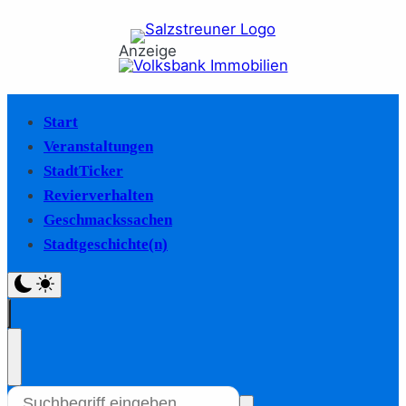
Anzeige
Start
Veranstaltungen
StadtTicker
Revierverhalten
Geschmackssachen
Stadtgeschichte(n)