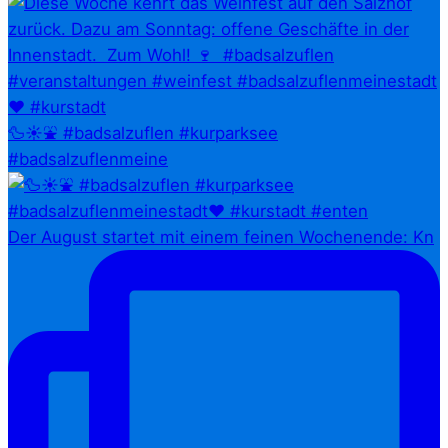
🦆☀️⛲ #badsalzuflen #kurparksee
#badsalzuflenmeine
Der August startet mit einem feinen Wochenende: Kn