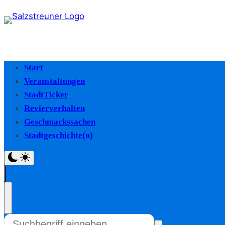
Start
Veranstaltungen
StadtTicker
Revierverhalten
Geschmackssachen
Stadtgeschichte(n)