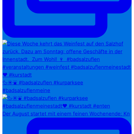
🦆☀️⛲ #badsalzuflen #kurparksee
#badsalzuflenmeine
Der August startet mit einem feinen Wochenende: Kn