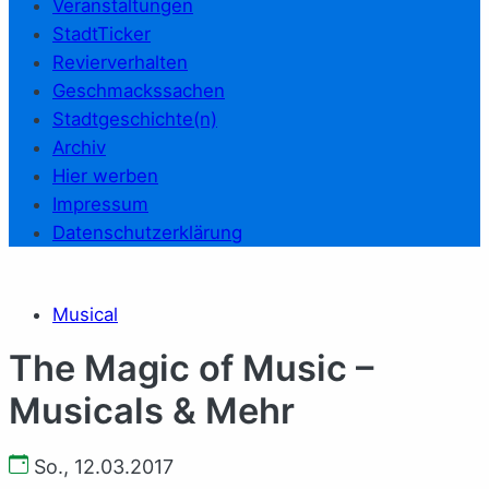
Veranstaltungen
StadtTicker
Revierverhalten
Geschmackssachen
Stadtgeschichte(n)
Archiv
Hier werben
Impressum
Datenschutzerklärung
Musical
The Magic of Music –
Musicals & Mehr
So., 12.03.2017