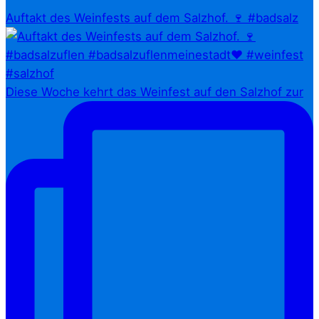
Auftakt des Weinfests auf dem Salzhof. 🍷 #badsalz
Diese Woche kehrt das Weinfest auf den Salzhof zur