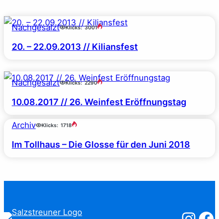
Nachgesalzt
Klicks:
3001
20. – 22.09.2013 // Kiliansfest
Nachgesalzt
Klicks:
2290
10.08.2017 // 26. Weinfest Eröffnungstag
Archiv
Klicks:
1718
Im Tollhaus – Die Glosse für den Juni 2018
Salzstreuner
Salzst