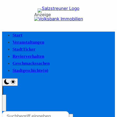
Anzeige
Start
Veranstaltungen
StadtTicker
Revierverhalten
Geschmackssachen
Stadtgeschichte(n)