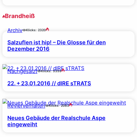
Brandheiß
Archiv
Klicks:
2320
Salzuflen ist hip! – Die Glosse für den
Dezember 2016
Nachgesalzt
Klicks:
5359
22. + 23.01.2016 // dIRE sTRATS
Revierverhalten
Klicks:
2083
Neues Gebäude der Realschule Aspe
eingeweiht