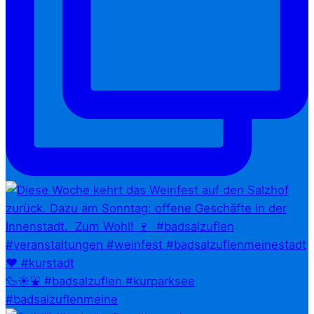
🦆☀️⛲ #badsalzuflen #kurparksee
#badsalzuflenmeine