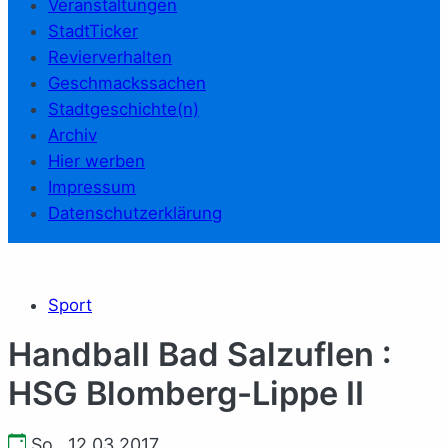
Veranstaltungen
StadtTicker
Revierverhalten
Geschmackssachen
Stadtgeschichte(n)
Archiv
Hier werben
Impressum
Datenschutzerklärung
Sport
Handball Bad Salzuflen :
HSG Blomberg-Lippe II
So., 12.03.2017