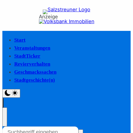
Anzeige
Start
Veranstaltungen
StadtTicker
Revierverhalten
Geschmackssachen
Stadtgeschichte(n)