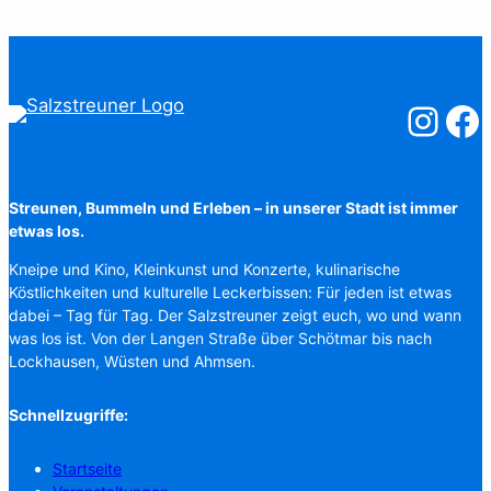
Salzstreuner
Salzst
Streunen, Bummeln und Erleben – in unserer Stadt ist immer
etwas los.
Kneipe und Kino, Kleinkunst und Konzerte, kulinarische
Köstlichkeiten und kulturelle Leckerbissen: Für jeden ist etwas
dabei – Tag für Tag. Der Salzstreuner zeigt euch, wo und wann
was los ist. Von der Langen Straße über Schötmar bis nach
Lockhausen, Wüsten und Ahmsen.
Schnellzugriffe:
Startseite