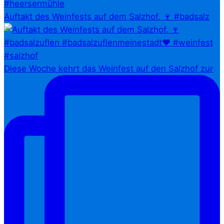
Auftakt des Weinfests auf dem Salzhof. 🍷 #badsalz
Diese Woche kehrt das Weinfest auf den Salzhof zur