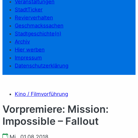
Veranstaltungen
StadtTicker
Revierverhalten
Geschmackssachen
Stadtgeschichte(n)
Archiv
Hier werben
Impressum
Datenschutzerklärung
Kino / Filmvorführung
Vorpremiere: Mission:
Impossible – Fallout
Mi., 01.08.2018