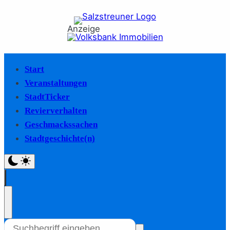
Anzeige
Start
Veranstaltungen
StadtTicker
Revierverhalten
Geschmackssachen
Stadtgeschichte(n)