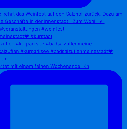
zuflen #kurparksee #badsalzuflenmeine
artet mit einem feinen Wochenende: Kn