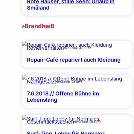
Rote Häuser, stille Seen: Urlaub in
Småland
Brandheiß
Revierverhalten
Klicks:
4038
Repair-Café repariert auch Kleidung
Nachgesalzt
Klicks:
2519
7.6.2018 // Offene Bühne im
Lebenslang
Geschmackssachen
Klicks:
2639
Surf-Tipp: Lobby für Normalos