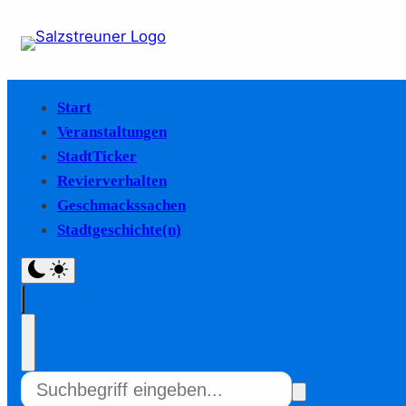
Start
Veranstaltungen
StadtTicker
Revierverhalten
Geschmackssachen
Stadtgeschichte(n)