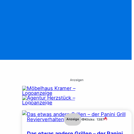
Anzeigen
Revierverhalten
Anzeige
Klicks:
1387
Das etwas andere Grillen – der Panini