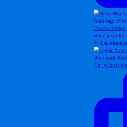
🦆☀️⛲ #badsal
Der August st