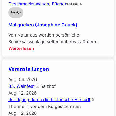
(Sarah
Geschmackssachen
, 
Bücher
Klicks:
17
Wynn-
Anzeige
Williams)
Mal gucken (Josephine Gauck)
Von Natur aus werden persönliche
Schicksalsschläge selten mit etwas Gutem…
:
Weiterlesen
Mal
gucken
Veranstaltungen
(Josephine
Gauck)
Aug.
06.
2026
33. Weinfest
Salzhof
Aug.
12.
2026
Rundgang durch die historische Altstadt
Therme III vor dem Kurgastzentrum
Aug.
12.
2026