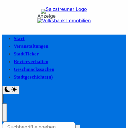
Anzeige
Start
Veranstaltungen
StadtTicker
Revierverhalten
Geschmackssachen
Stadtgeschichte(n)