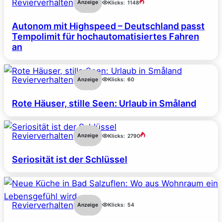
Revierverhalten
Anzeige
Klicks:
1148
Autonom mit Highspeed – Deutschland passt
Tempolimit für hochautomatisiertes Fahren
an
Revierverhalten
Anzeige
Klicks:
60
Rote Häuser, stille Seen: Urlaub in Småland
Revierverhalten
Anzeige
Klicks:
2790
Seriosität ist der Schlüssel
Revierverhalten
Anzeige
Klicks:
54