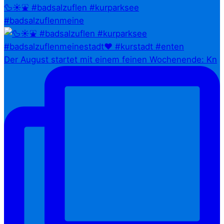
🦆☀️⛲ #badsalzuflen #kurparksee
#badsalzuflenmeine
Der August startet mit einem feinen Wochenende: Kn