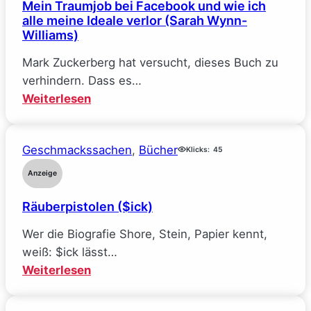
Mein Traumjob bei Facebook und wie ich
(Elle
alle meine Ideale verlor (Sarah Wynn-
Kennedy)
Williams)
Mark Zuckerberg hat versucht, dieses Buch zu
verhindern. Dass es…
:
Weiterlesen
Mein
Traumjob
Geschmackssachen
, 
Bücher
bei
Klicks:
45
Facebook
Anzeige
und
Räuberpistolen ($ick)
wie
ich
Wer die Biografie Shore, Stein, Papier kennt,
alle
weiß: $ick lässt…
meine
:
Weiterlesen
Ideale
Räuberpistolen
verlor
($ick)