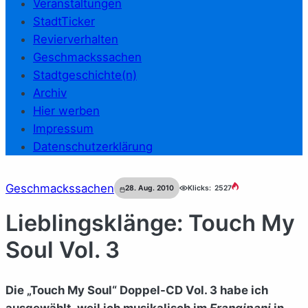
Veranstaltungen
StadtTicker
Revierverhalten
Geschmackssachen
Stadtgeschichte(n)
Archiv
Hier werben
Impressum
Datenschutzerklärung
Geschmackssachen
28. Aug. 2010
Klicks:
2527
Lieblingsklänge: Touch My
Soul Vol. 3
Die „Touch My Soul“ Doppel-CD Vol. 3 habe ich
ausgewählt, weil ich musikalisch im
Frangipani
in