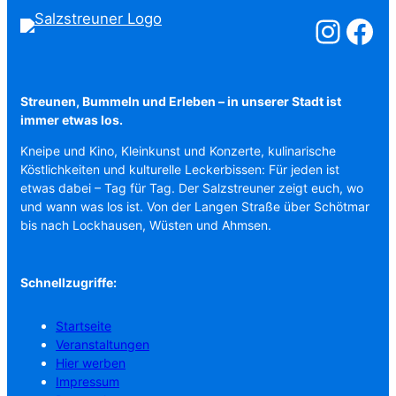
Salzstreuner a
Salzstreu
Streunen, Bummeln und Erleben – in unserer Stadt ist
immer etwas los.
Kneipe und Kino, Kleinkunst und Konzerte, kulinarische
Köstlichkeiten und kulturelle Leckerbissen: Für jeden ist
etwas dabei – Tag für Tag. Der Salzstreuner zeigt euch, wo
und wann was los ist. Von der Langen Straße über Schötmar
bis nach Lockhausen, Wüsten und Ahmsen.
Schnellzugriffe:
Startseite
Veranstaltungen
Hier werben
Impressum