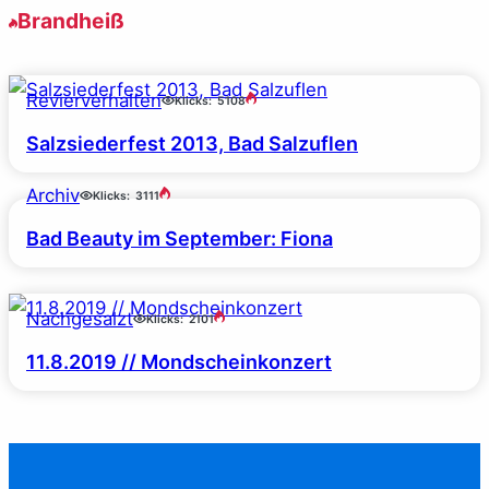
Brandheiß
Revierverhalten
Klicks:
5108
Salzsiederfest 2013, Bad Salzuflen
Archiv
Klicks:
3111
Bad Beauty im September: Fiona
Nachgesalzt
Klicks:
2101
11.8.2019 // Mondscheinkonzert