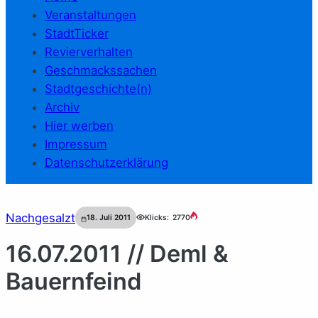
Veranstaltungen
StadtTicker
Revierverhalten
Geschmackssachen
Stadtgeschichte(n)
Archiv
Hier werben
Impressum
Datenschutzerklärung
Nachgesalzt
18. Juli 2011
Klicks:
2770
16.07.2011 // Deml &
Bauernfeind