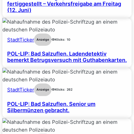
fertiggestellt – Verkehrsfreigabe am Freitag
(12. Juni)
StadtTicker
Anzeige
Klicks:
10
POL-LIP: Bad Salzuflen. Ladendetektiv
bemerkt Betrugsversuch mit Guthabenkarten.
StadtTicker
Anzeige
Klicks:
262
POL-LIP: Bad Salzuflen. Senior um
Silbermünzen gebracht.