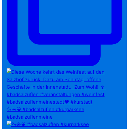
🦆☀️⛲ #badsalzuflen #kurparksee
#badsalzuflenmeine