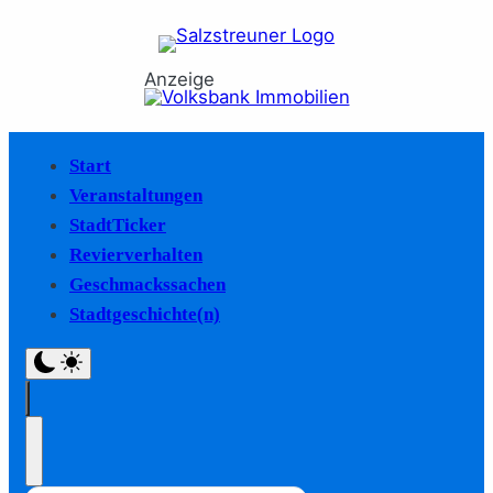
Anzeige
Start
Veranstaltungen
StadtTicker
Revierverhalten
Geschmackssachen
Stadtgeschichte(n)