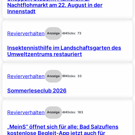
Nachtflohmarkt am 22. August in der
Innenstadt
Revierverhalten
Anzeige
Klicks:
73
Insektennisthilfe im Landschaftsgarten des
Umweltzentrums restauriert
Revierverhalten
Anzeige
Klicks:
33
Sommerleseclub 2026
Revierverhalten
Anzeige
Klicks:
183
„MeinS“ öffnet sich für alle: Bad Salzuflens
kostenlose Begleit-App jetzt auch für