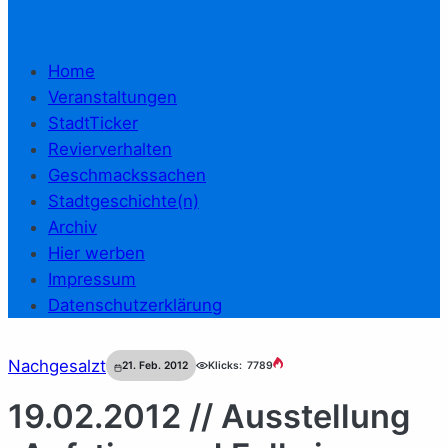
Home
Veranstaltungen
StadtTicker
Revierverhalten
Geschmackssachen
Stadtgeschichte(n)
Archiv
Hier werben
Impressum
Datenschutzerklärung
Nachgesalzt
21. Feb. 2012
Klicks:
7789
19.02.2012 // Ausstellung