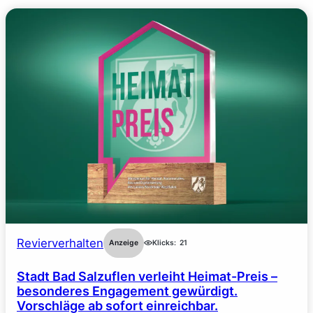
Revierverhalten
Anzeige
Klicks:
21
Stadt Bad Salzuflen verleiht Heimat-Preis –
besonderes Engagement gewürdigt.
Vorschläge ab sofort einreichbar.