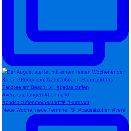
Neue Woche, neue Termine. 👋⁠ ⁠ #badsalzuflen #vera