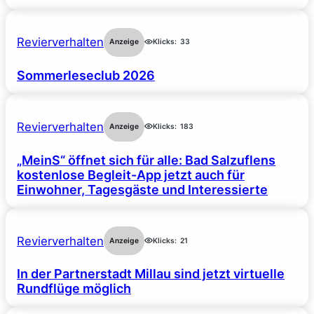
Revierverhalten
Anzeige
Klicks:
33
Sommerleseclub 2026
Revierverhalten
Anzeige
Klicks:
183
„MeinS“ öffnet sich für alle: Bad Salzuflens
kostenlose Begleit-App jetzt auch für
Einwohner, Tagesgäste und Interessierte
Revierverhalten
Anzeige
Klicks:
21
In der Partnerstadt Millau sind jetzt virtuelle
Rundflüge möglich