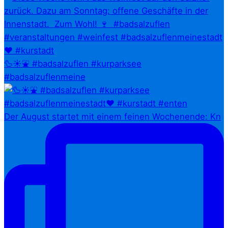
🦆☀️⛲ #badsalzuflen #kurparksee
#badsalzuflenmeine
Der August startet mit einem feinen Wochenende: Kn