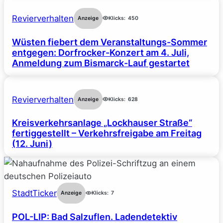
Revierverhalten
Anzeige
Klicks:
450
Wüsten fiebert dem Veranstaltungs-Sommer
entgegen: Dorfrocker-Konzert am 4. Juli,
Anmeldung zum Bismarck-Lauf gestartet
Revierverhalten
Anzeige
Klicks:
628
Kreisverkehrsanlage „Lockhauser Straße“
fertiggestellt – Verkehrsfreigabe am Freitag
(12. Juni)
StadtTicker
Anzeige
Klicks:
7
POL-LIP: Bad Salzuflen. Ladendetektiv