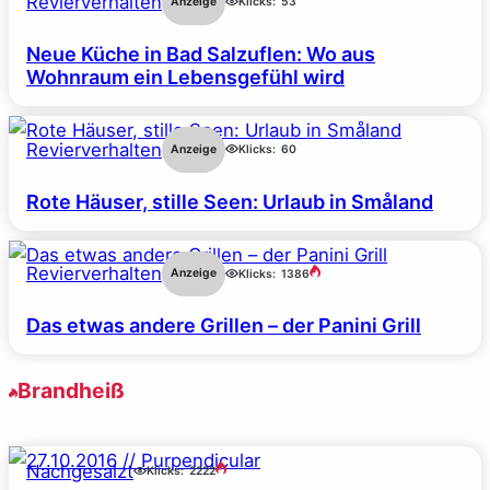
Revierverhalten
Anzeige
Klicks:
53
Neue Küche in Bad Salzuflen: Wo aus
Wohnraum ein Lebensgefühl wird
Revierverhalten
Anzeige
Klicks:
60
Rote Häuser, stille Seen: Urlaub in Småland
Revierverhalten
Anzeige
Klicks:
1386
Das etwas andere Grillen – der Panini Grill
Brandheiß
Nachgesalzt
Klicks:
2222