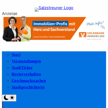
Anzeige
Start
Veranstaltungen
StadtTicker
Revierverhalten
Geschmackssachen
Stadtgeschichte(n)