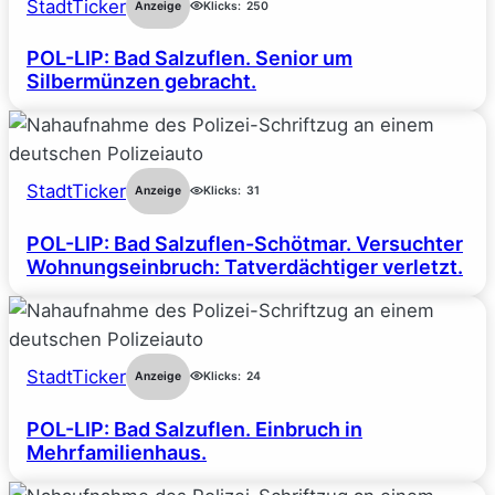
StadtTicker
Anzeige
Klicks:
250
POL-LIP: Bad Salzuflen. Senior um
Silbermünzen gebracht.
StadtTicker
Anzeige
Klicks:
31
POL-LIP: Bad Salzuflen-Schötmar. Versuchter
Wohnungseinbruch: Tatverdächtiger verletzt.
StadtTicker
Anzeige
Klicks:
24
POL-LIP: Bad Salzuflen. Einbruch in
Mehrfamilienhaus.