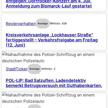
entgegen: Dorfrocker-Konzert am 4. Juli,
Anmeldung zum Bismarck-Lauf gestartet
Revierverhalten
Anzeige
Klicks:
628
Kreisverkehrsanlage „Lockhauser Straße“
fertiggestellt – Verkehrsfreigabe am Freitag
(12. Juni)
StadtTicker
Anzeige
Klicks:
2
POL-LIP: Bad Salzuflen. Ladendetektiv
bemerkt Betrugsversuch mit Guthabenkarten.