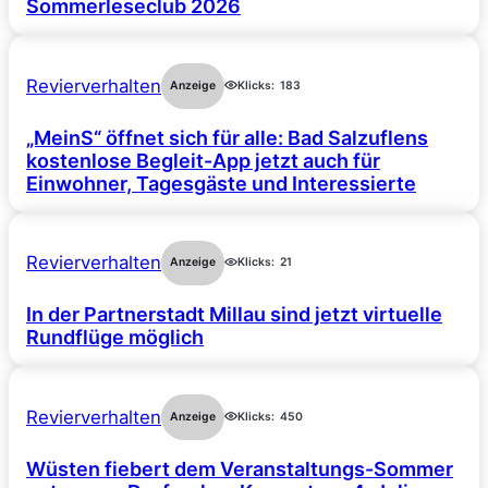
Sommerleseclub 2026
Revierverhalten
Anzeige
Klicks:
183
„MeinS“ öffnet sich für alle: Bad Salzuflens
kostenlose Begleit-App jetzt auch für
Einwohner, Tagesgäste und Interessierte
Revierverhalten
Anzeige
Klicks:
21
In der Partnerstadt Millau sind jetzt virtuelle
Rundflüge möglich
Revierverhalten
Anzeige
Klicks:
450
Wüsten fiebert dem Veranstaltungs-Sommer