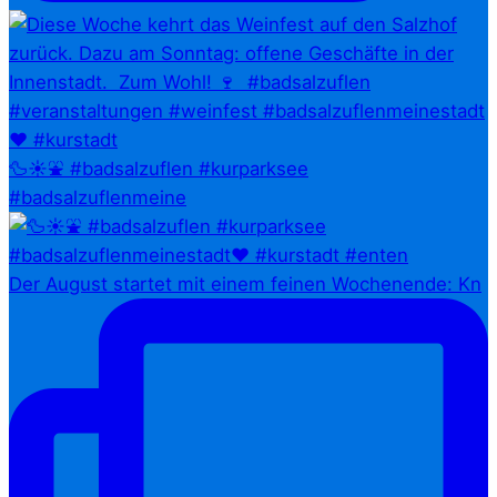
🦆☀️⛲ #badsalzuflen #kurparksee
#badsalzuflenmeine
Der August startet mit einem feinen Wochenende: Kn