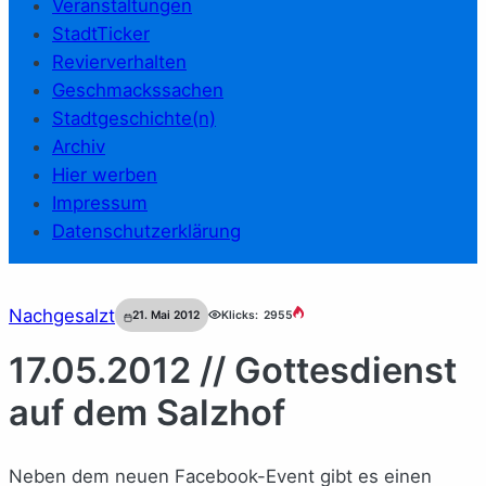
Veranstaltungen
StadtTicker
Revierverhalten
Geschmackssachen
Stadtgeschichte(n)
Archiv
Hier werben
Impressum
Datenschutzerklärung
Nachgesalzt
21. Mai 2012
Klicks:
2955
17.05.2012 // Gottesdienst
auf dem Salzhof
Neben dem neuen Facebook-Event gibt es einen