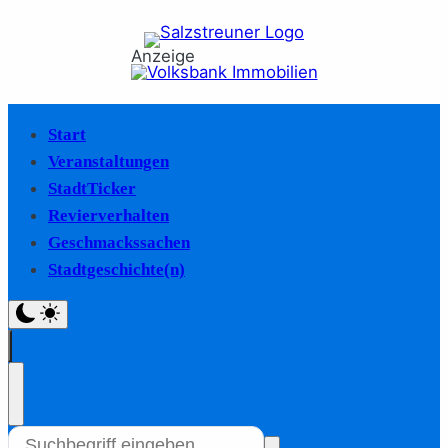
Anzeige
Start
Veranstaltungen
StadtTicker
Revierverhalten
Geschmackssachen
Stadtgeschichte(n)