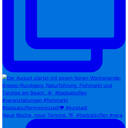
Neue Woche, neue Termine. 👋⁠ ⁠ #badsalzuflen #vera