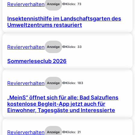
Revierverhalten
Anzeige
Klicks:
73
Insektennisthilfe im Landschaftsgarten des
Umweltzentrums restauriert
Revierverhalten
Anzeige
Klicks:
33
Sommerleseclub 2026
Revierverhalten
Anzeige
Klicks:
183
„MeinS“ öffnet sich für alle: Bad Salzuflens
kostenlose Begleit-App jetzt auch für
Einwohner, Tagesgäste und Interessierte
Revierverhalten
Anzeige
Klicks:
21