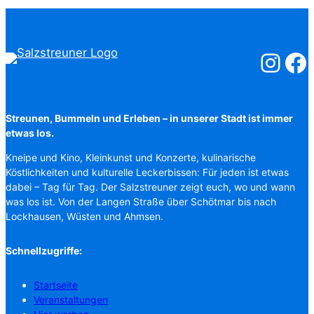
Salzstreuner
Salzst
Streunen, Bummeln und Erleben – in unserer Stadt ist immer
etwas los.
Kneipe und Kino, Kleinkunst und Konzerte, kulinarische
Köstlichkeiten und kulturelle Leckerbissen: Für jeden ist etwas
dabei – Tag für Tag. Der Salzstreuner zeigt euch, wo und wann
was los ist. Von der Langen Straße über Schötmar bis nach
Lockhausen, Wüsten und Ahmsen.
Schnellzugriffe:
Startseite
Veranstaltungen