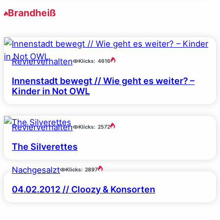
Brandheiß
Revierverhalten
Klicks:
4616
Innenstadt bewegt // Wie geht es weiter? –
Kinder in Not OWL
Revierverhalten
Klicks:
2572
The Silverettes
Nachgesalzt
Klicks:
2897
04.02.2012 // Cloozy & Konsorten