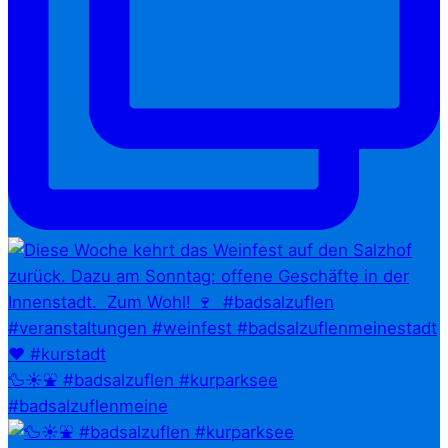
🦆☀️⛲ #badsalzuflen #kurparksee
#badsalzuflenmeine