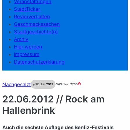
Veranstaltungen
StadtTicker
Revierverhalten
Geschmackssachen
Stadtgeschichte(n)
Archiv
Hier werben
Impressum
Datenschutzerklärung
Nachgesalzt
17. Juli 2012
Klicks:
2765
22.06.2012 // Rock am
Hallenbrink
Auch die sechste Auflage des Benfiz-Festivals