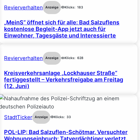
Revierverhalten
Anzeige
Klicks:
183
„MeinS“ öffnet sich für alle: Bad Salzuflens
kostenlose Begleit-App jetzt auch für
Einwohner, Tagesgäste und Interessierte
Revierverhalten
Anzeige
Klicks:
628
Kreisverkehrsanlage „Lockhauser Straße“
fertiggestellt – Verkehrsfreigabe am Freitag
(12. Juni)
StadtTicker
Anzeige
Klicks:
33
POL-LIP: Bad Salzuflen-Schötmar. Versuchter
Wohnungseinbruch: Tatverdächtiger verletzt.