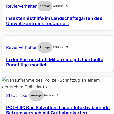
Revierverhalten
Anzeige
Klicks:
73
Insektennisthilfe im Landschaftsgarten des
Umweltzentrums restauriert
Revierverhalten
Anzeige
Klicks:
21
In der Partnerstadt Millau sind jetzt virtuelle
Rundflüge möglich
StadtTicker
Anzeige
Klicks:
9
POL-LIP: Bad Salzuflen. Ladendetektiv bemerkt
Betrugsversuch mit Guthabenkarten.