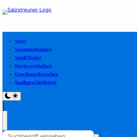
Start
Veranstaltungen
StadtTicker
Revierverhalten
Geschmackssachen
Stadtgeschichte(n)