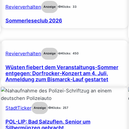
Revierverhalten
Anzeige
Klicks:
33
Sommerleseclub 2026
Revierverhalten
Anzeige
Klicks:
450
Wüsten fiebert dem Veranstaltungs-Sommer
entgegen: Dorfrocker-Konzert am 4. Juli,
Anmeldung zum Bismarck-Lauf gestartet
StadtTicker
Anzeige
Klicks:
257
POL-LIP: Bad Salzuflen. Senior um
Silbermünzen gebracht.