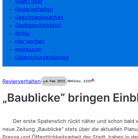
StadtTicker
Revierverhalten
Geschmackssachen
Stadtgeschichte(n)
Archiv
Hier werben
Impressum
Datenschutzerklärung
Revierverhalten
4. Feb. 2013
Klicks:
3225
„Baublicke“ bringen Einb
Der erste Spatenstich rückt näher und schon bald w
neue Zeitung „Baublicke“ stets über die aktuellen Plan
Presse und Öffentlichkeitsarbeit der Stadt, haben in