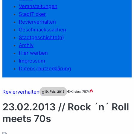
Veranstaltungen
StadtTicker
Revierverhalten
Geschmackssachen
Stadtgeschichte(n)
Archiv
Hier werben
Impressum
Datenschutzerklärung
Revierverhalten
19. Feb. 2013
Klicks:
7574
23.02.2013 // Rock ´n´ Roll
meets 70s