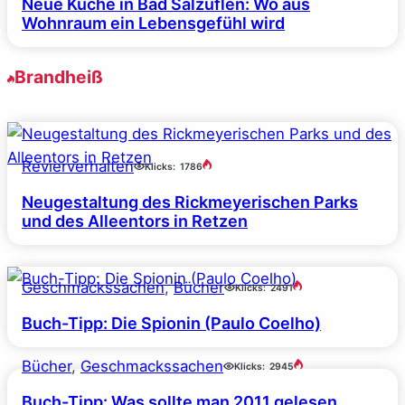
Neue Küche in Bad Salzuflen: Wo aus
Wohnraum ein Lebensgefühl wird
Brandheiß
Revierverhalten
Klicks:
1786
Neugestaltung des Rickmeyerischen Parks
und des Alleentors in Retzen
Geschmackssachen
, 
Bücher
Klicks:
2491
Buch-Tipp: Die Spionin (Paulo Coelho)
Bücher
, 
Geschmackssachen
Klicks:
2945
Buch-Tipp: Was sollte man 2011 gelesen