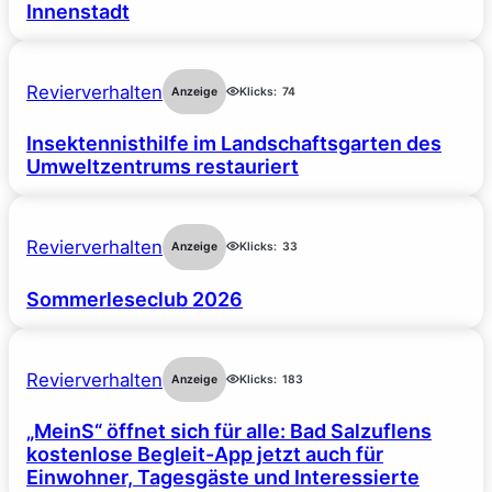
Innenstadt
Revierverhalten
Anzeige
Klicks:
74
Insektennisthilfe im Landschaftsgarten des
Umweltzentrums restauriert
Revierverhalten
Anzeige
Klicks:
33
Sommerleseclub 2026
Revierverhalten
Anzeige
Klicks:
183
„MeinS“ öffnet sich für alle: Bad Salzuflens
kostenlose Begleit-App jetzt auch für
Einwohner, Tagesgäste und Interessierte