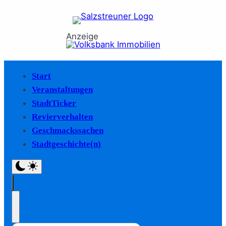
Anzeige
Start
Veranstaltungen
StadtTicker
Revierverhalten
Geschmackssachen
Stadtgeschichte(n)