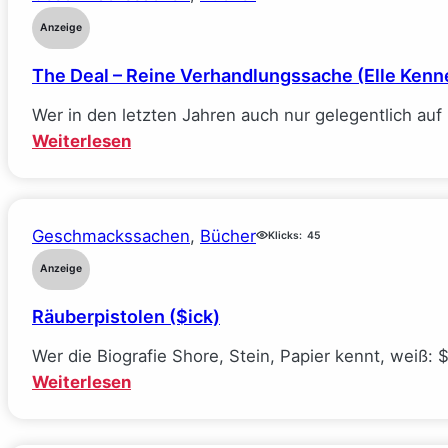
Anzeige
The Deal – Reine Verhandlungssache (Elle Kenn
Wer in den letzten Jahren auch nur gelegentlich au
:
Weiterlesen
The
Deal
–
Geschmackssachen
, 
Bücher
Klicks:
45
Reine
Verhandlungssache
Anzeige
(Elle
Räuberpistolen ($ick)
Kennedy)
Wer die Biografie Shore, Stein, Papier kennt, weiß: 
:
Weiterlesen
Räuberpistolen
($ick)