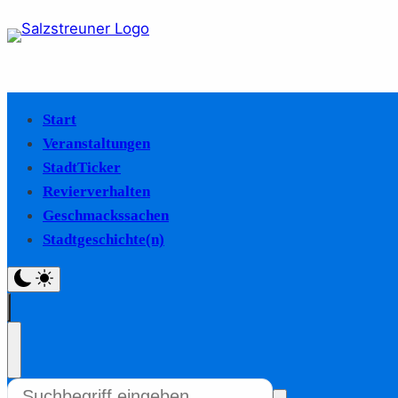
Start
Veranstaltungen
StadtTicker
Revierverhalten
Geschmackssachen
Stadtgeschichte(n)