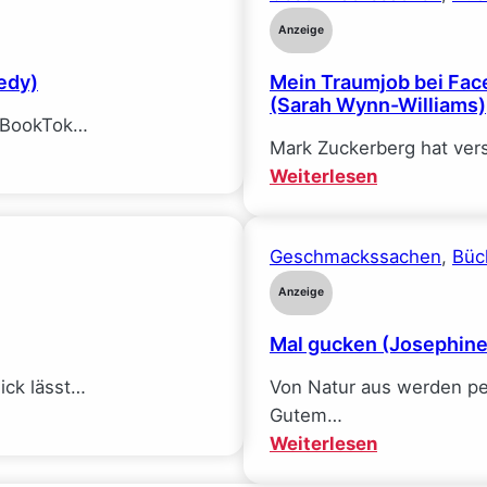
Anzeige
edy)
Mein Traumjob bei Face
(Sarah Wynn-Williams)
f BookTok…
Mark Zuckerberg hat ver
:
Weiterlesen
Mein
Traumjob
Geschmackssachen
, 
Büc
bei
Facebook
Anzeige
und
Mal gucken (Josephin
wie
ich
$ick lässt…
Von Natur aus werden pe
alle
Gutem…
meine
:
Weiterlesen
Ideale
Mal
verlor