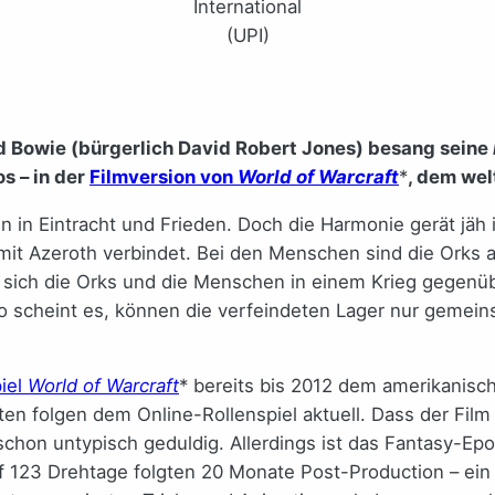
International
(UPI)
d Bowie (bürgerlich David Robert Jones) besang seine
s – in der
Filmversion von
World of Warcraft
*
, dem wel
n in Eintracht und Frieden. Doch die Harmonie gerät jäh
 mit Azeroth verbindet. Bei den Menschen sind die Orks 
is sich die Orks und die Menschen in einem Krieg gege
so scheint es, können die verfeindeten Lager nur geme
iel
World of Warcraft
* bereits bis 2012 dem amerikanisc
en folgen dem Online-Rollenspiel aktuell. Dass der Film
chon untypisch geduldig. Allerdings ist das Fantasy-Epo
f 123 Drehtage folgten 20 Monate Post-Production – ein