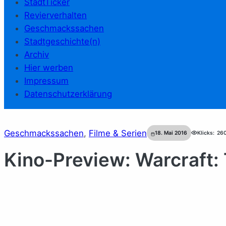
StadtTicker
Revierverhalten
Geschmackssachen
Stadtgeschichte(n)
Archiv
Hier werben
Impressum
Datenschutzerklärung
Geschmackssachen
, 
Filme & Serien
18. Mai 2016
Klicks:
26
Kino-Preview: Warcraft: