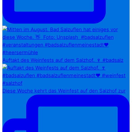
Auftakt des Weinfests auf dem Salzhof. 🍷 #badsalz
Diese Woche kehrt das Weinfest auf den Salzhof zur