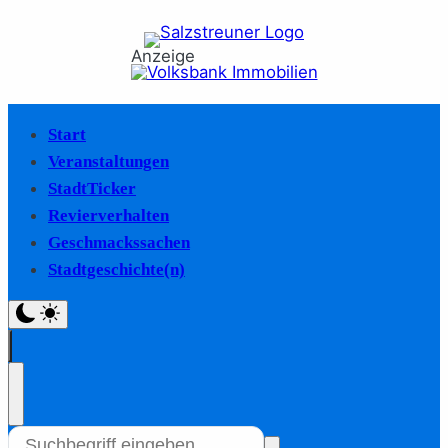
Anzeige
Start
Veranstaltungen
StadtTicker
Revierverhalten
Geschmackssachen
Stadtgeschichte(n)