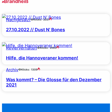
Brandheiß
Nachgesalzt
Klicks:
2021
27.10.2022 // Dust N’ Bones
Revierverhalten
Klicks:
2560
Hilfe, die Hannoveraner kommen!
Archiv
Klicks:
1309
Was kommt? – Die Glosse für den Dezember
2021