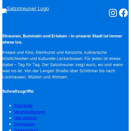
Salzstreuner
Salzst
Streunen, Bummeln und Erleben – in unserer Stadt ist immer
etwas los.
Kneipe und Kino, Kleinkunst und Konzerte, kulinarische
Köstlichkeiten und kulturelle Leckerbissen: Für jeden ist etwas
dabei – Tag für Tag. Der Salzstreuner zeigt euch, wo und wann
was los ist. Von der Langen Straße über Schötmar bis nach
Lockhausen, Wüsten und Ahmsen.
Schnellzugriffe:
Startseite
Veranstaltungen
Hier werben
Impressum
Datenschutz