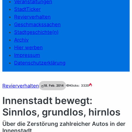
Veranstaltungen
StadtTicker
Revierverhalten
Geschmackssachen
Stadtgeschichte(n)
Archiv
Hier werben
Impressum
Datenschutzerklärung
Revierverhalten
18. Feb. 2014
Klicks:
3320
Innenstadt bewegt:
Sinnlos, grundlos, hirnlos
Über die Zerstörung zahlreicher Autos in der
Innenstadt