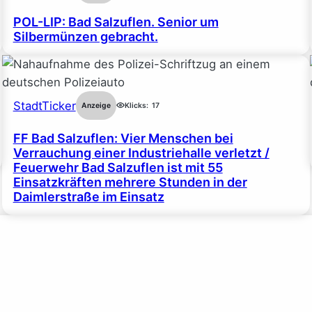
POL-LIP: Bad Salzuflen. Senior um
Silbermünzen gebracht.
StadtTicker
Anzeige
Klicks:
17
FF Bad Salzuflen: Vier Menschen bei
Verrauchung einer Industriehalle verletzt /
Feuerwehr Bad Salzuflen ist mit 55
Einsatzkräften mehrere Stunden in der
Daimlerstraße im Einsatz