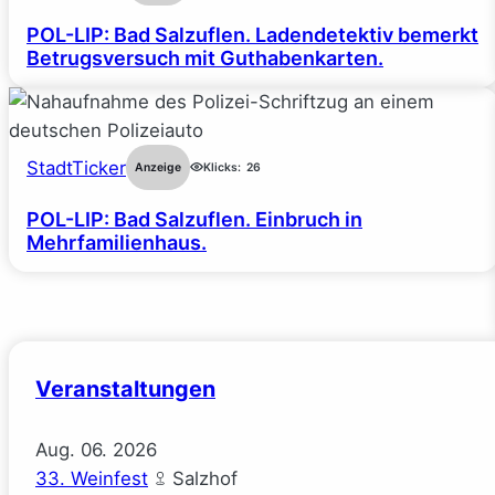
POL-LIP: Bad Salzuflen. Ladendetektiv bemerkt
Betrugsversuch mit Guthabenkarten.
StadtTicker
Anzeige
Klicks:
26
POL-LIP: Bad Salzuflen. Einbruch in
Mehrfamilienhaus.
Veranstaltungen
Aug.
06.
2026
33. Weinfest
Salzhof