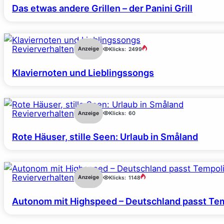
Das etwas andere Grillen – der Panini Grill
Revierverhalten
Anzeige
Klicks:
2499
Klaviernoten und Lieblingssongs
Revierverhalten
Anzeige
Klicks:
60
Rote Häuser, stille Seen: Urlaub in Småland
Revierverhalten
Anzeige
Klicks:
1148
Autonom mit Highspeed – Deutschland passt Tem