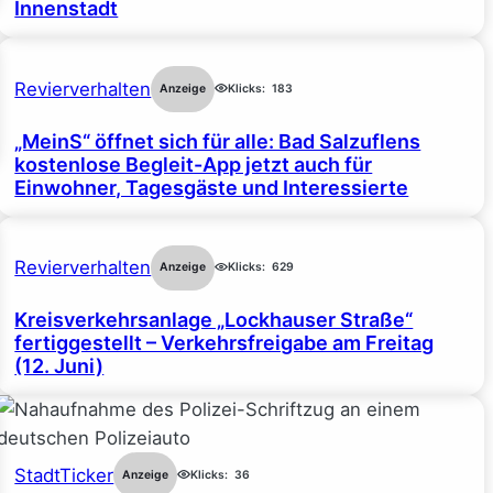
Innenstadt
Revierverhalten
Anzeige
Klicks:
183
„MeinS“ öffnet sich für alle: Bad Salzuflens
kostenlose Begleit-App jetzt auch für
Einwohner, Tagesgäste und Interessierte
Revierverhalten
Anzeige
Klicks:
629
Kreisverkehrsanlage „Lockhauser Straße“
fertiggestellt – Verkehrsfreigabe am Freitag
(12. Juni)
StadtTicker
Anzeige
Klicks:
36