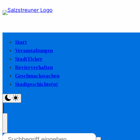
Start
Veranstaltungen
StadtTicker
Revierverhalten
Geschmackssachen
Stadtgeschichte(n)