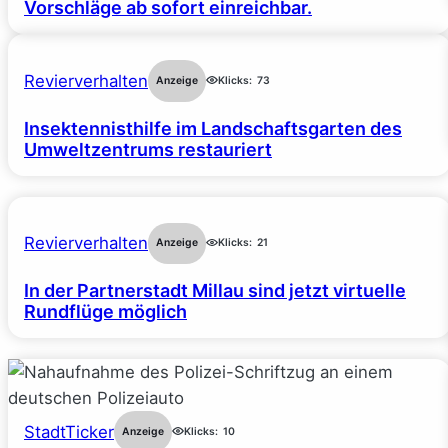
Vorschläge ab sofort einreichbar.
Revierverhalten
Anzeige
Klicks:
73
Insektennisthilfe im Landschaftsgarten des
Umweltzentrums restauriert
Revierverhalten
Anzeige
Klicks:
21
In der Partnerstadt Millau sind jetzt virtuelle
Rundflüge möglich
StadtTicker
Anzeige
Klicks:
10