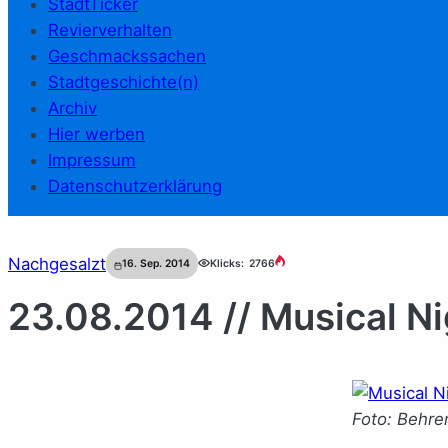
StadtTicker
Revierverhalten
Geschmackssachen
Stadtgeschichte(n)
Archiv
Hier werben
Impressum
Datenschutzerklärung
Nachgesalzt
16. Sep. 2014
Klicks:
2766
23.08.2014 // Musical Ni
Foto: Behre