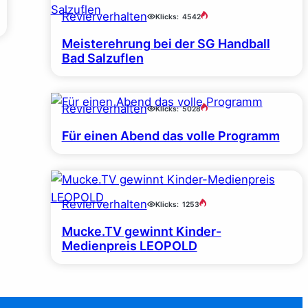
Revierverhalten
Klicks:
4542
Meisterehrung bei der SG Handball
Bad Salzuflen
Revierverhalten
Klicks:
5028
Für einen Abend das volle Programm
Revierverhalten
Klicks:
1253
Mucke.TV gewinnt Kinder-
Medienpreis LEOPOLD