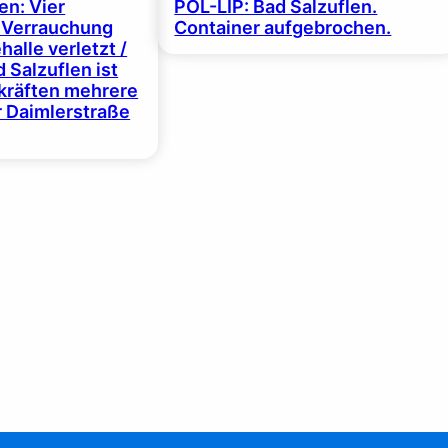
en: Vier
POL-LIP: Bad Salzuflen.
 Verrauchung
Container aufgebrochen.
halle verletzt /
 Salzuflen ist
zkräften mehrere
r Daimlerstraße