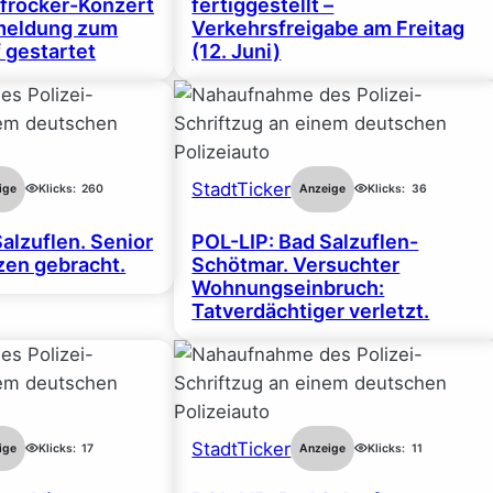
frocker-Konzert
fertiggestellt –
nmeldung zum
Verkehrsfreigabe am Freitag
 gestartet
(12. Juni)
StadtTicker
ige
Klicks:
260
Anzeige
Klicks:
36
alzuflen. Senior
POL-LIP: Bad Salzuflen-
en gebracht.
Schötmar. Versuchter
Wohnungseinbruch:
Tatverdächtiger verletzt.
StadtTicker
ige
Klicks:
17
Anzeige
Klicks:
11