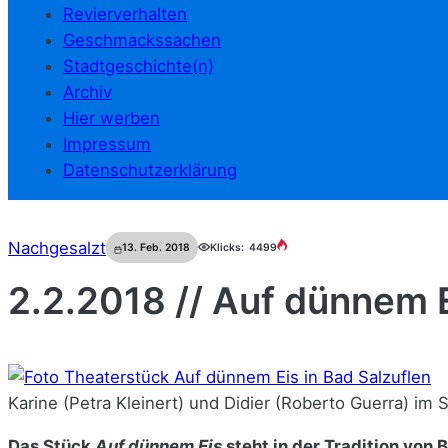
Revierverhalten
Geschmackssachen
Stadtgeschichte(n)
Archiv
Hier werben
Impressum
Datenschutzerklärung
Nachgesalzt
13. Feb. 2018
Klicks:
4499
2.2.2018 // Auf dünnem 
Karine (Petra Kleinert) und Didier (Roberto Guerra) im 
Das Stück
Auf dünnem Eis
steht in der Tradition von 