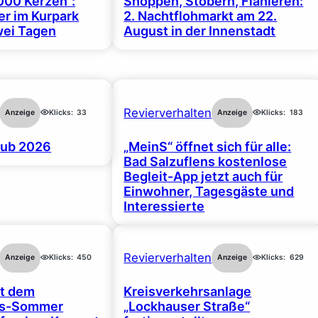
000 Kerzen“:
Shoppen, Stöbern, Flanieren:
r im Kurpark
2. Nachtflohmarkt am 22.
wei Tagen
August in der Innenstadt
Revierverhalten
Anzeige
Klicks:
33
Anzeige
Klicks:
183
ub 2026
„MeinS“ öffnet sich für alle:
Bad Salzuflens kostenlose
Begleit-App jetzt auch für
Einwohner, Tagesgäste und
Interessierte
Revierverhalten
Anzeige
Klicks:
450
Anzeige
Klicks:
629
rt dem
Kreisverkehrsanlage
gs-Sommer
„Lockhauser Straße“