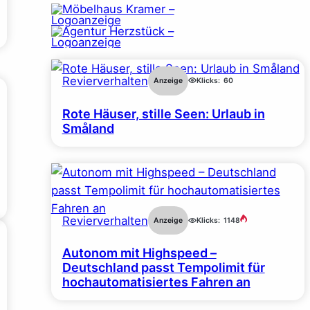
Revierverhalten
Anzeige
Klicks:
60
Rote Häuser, stille Seen: Urlaub in
Småland
Revierverhalten
Anzeige
Klicks:
1148
Autonom mit Highspeed –
Deutschland passt Tempolimit für
hochautomatisiertes Fahren an