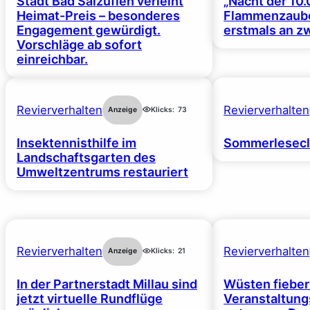
Stadt Bad Salzuflen verleiht
„Nacht der 10.
Heimat-Preis – besonderes
Flammenzaube
Engagement gewürdigt.
erstmals an z
Vorschläge ab sofort
einreichbar.
Revierverhalten
Revierverhalten
Anzeige
Klicks:
73
Insektennisthilfe im
Sommerlesecl
Landschaftsgarten des
Umweltzentrums restauriert
Revierverhalten
Revierverhalten
Anzeige
Klicks:
21
In der Partnerstadt Millau sind
Wüsten fiebe
jetzt virtuelle Rundflüge
Veranstaltun