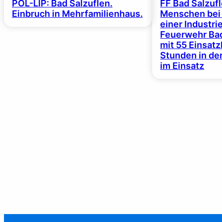
POL-LIP: Bad Salzuflen.
FF Bad Salzufl
Einbruch in Mehrfamilienhaus.
Menschen bei
einer Industrie
Feuerwehr Bad
mit 55 Einsat
Stunden in de
im Einsatz