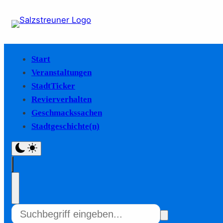
Start
Veranstaltungen
StadtTicker
Revierverhalten
Geschmackssachen
Stadtgeschichte(n)