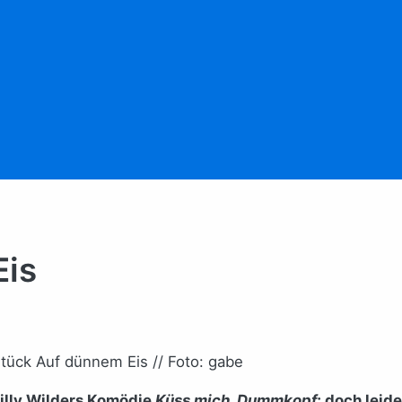
Eis
Stück Auf dünnem Eis // Foto: gabe
Billy Wilders Komödie
Küss mich, Dummkopf
; doch leide