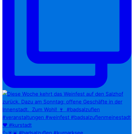
🦆☀️⛲ #badsalzuflen #kurparksee