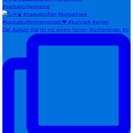
#badsalzuflenmeine
Der August startet mit einem feinen Wochenende: Kn