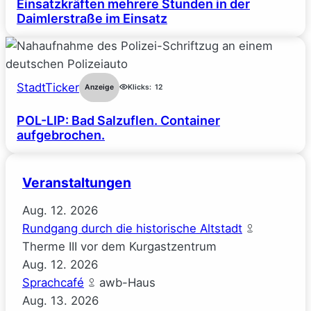
Einsatzkräften mehrere Stunden in der
Daimlerstraße im Einsatz
StadtTicker
Anzeige
Klicks:
12
POL-LIP: Bad Salzuflen. Container
aufgebrochen.
Veranstaltungen
Aug.
12.
2026
Rundgang durch die historische Altstadt
Therme III vor dem Kurgastzentrum
Aug.
12.
2026
Sprachcafé
awb-Haus
Aug.
13.
2026