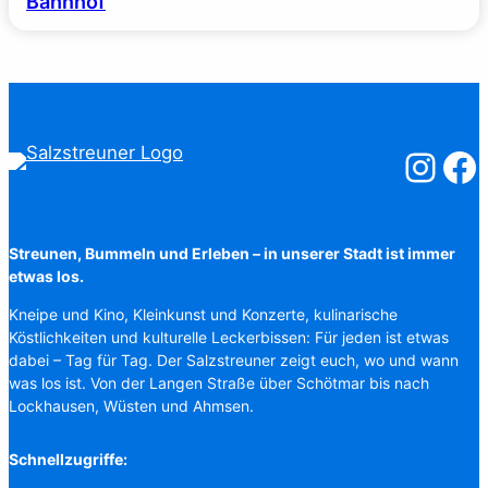
Bahnhof
Salzstreuner
Salzst
Streunen, Bummeln und Erleben – in unserer Stadt ist immer
etwas los.
Kneipe und Kino, Kleinkunst und Konzerte, kulinarische
Köstlichkeiten und kulturelle Leckerbissen: Für jeden ist etwas
dabei – Tag für Tag. Der Salzstreuner zeigt euch, wo und wann
was los ist. Von der Langen Straße über Schötmar bis nach
Lockhausen, Wüsten und Ahmsen.
Schnellzugriffe: