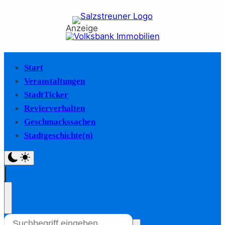
Anzeige
Start
Veranstaltungen
StadtTicker
Revierverhalten
Geschmackssachen
Stadtgeschichte(n)