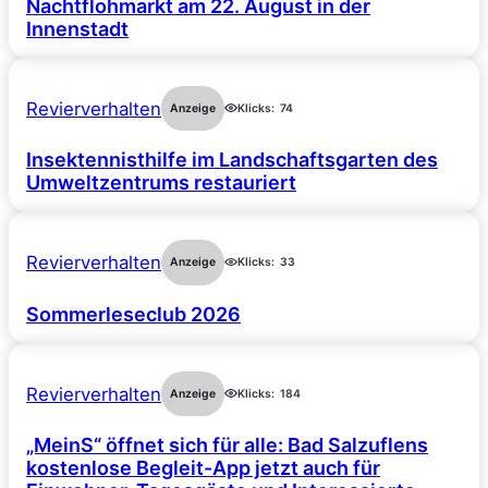
Nachtflohmarkt am 22. August in der
Innenstadt
Revierverhalten
Anzeige
Klicks:
74
Insektennisthilfe im Landschaftsgarten des
Umweltzentrums restauriert
Revierverhalten
Anzeige
Klicks:
33
Sommerleseclub 2026
Revierverhalten
Anzeige
Klicks:
184
„MeinS“ öffnet sich für alle: Bad Salzuflens
kostenlose Begleit-App jetzt auch für