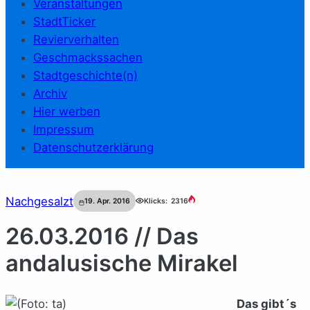
Veranstaltungen
StadtTicker
Revierverhalten
Geschmackssachen
Stadtgeschichte(n)
Archiv
Hier werben
Impressum
Datenschutzerklärung
Nachgesalzt
19. Apr. 2016
Klicks:
2316
26.03.2016 // Das
andalusische Mirakel
Das gibt´s