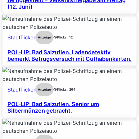
fertiggestellt – Verkehrsfreigabe am Freitag
(12. Juni)
StadtTicker
Anzeige
Klicks:
12
POL-LIP: Bad Salzuflen. Ladendetektiv
bemerkt Betrugsversuch mit Guthabenkarten.
StadtTicker
Anzeige
Klicks:
264
POL-LIP: Bad Salzuflen. Senior um
Silbermünzen gebracht.