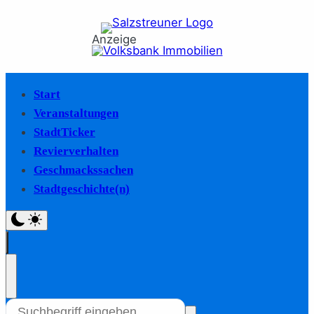
Anzeige
Start
Veranstaltungen
StadtTicker
Revierverhalten
Geschmackssachen
Stadtgeschichte(n)