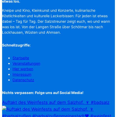
etwas los.
Kneipe und Kino, Kleinkunst und Konzerte, kulinarische
Köstlichkeiten und kulturelle Leckerbissen: Für jeden ist etwas
dabei – Tag für Tag. Der Salzstreuner zeigt euch, wo und wann
was los ist. Von der Langen Straße über Schötmar bis nach
Lockhausen, Wüsten und Ahmsen.
Schnellzugriffe:
Startseite
Veranstaltungen
Hier werben
Impressum
Datenschutz
Nichts verpassen: Folge uns auf Social Media!
Auftakt des Weinfests auf dem Salzhof. 🍷 #badsalz