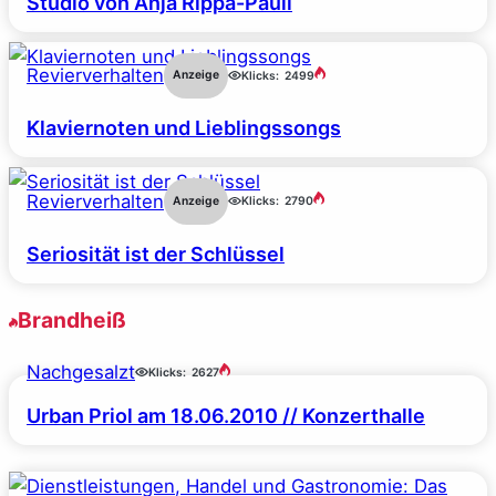
Studio von Anja Rippa-Pauli
Revierverhalten
Anzeige
Klicks:
2499
Klaviernoten und Lieblingssongs
Revierverhalten
Anzeige
Klicks:
2790
Seriosität ist der Schlüssel
Brandheiß
Nachgesalzt
Klicks:
2627
Urban Priol am 18.06.2010 // Konzerthalle