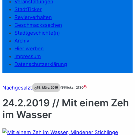
Veranstaltungen
StadtTicker
Revierverhalten
Geschmackssachen
Stadtgeschichte(n)
Archiv
Hier werben
Impressum
Datenschutzerklärung
Nachgesalzt
19. März 2019
Klicks:
2130
24.2.2019 // Mit einem Zeh
im Wasser