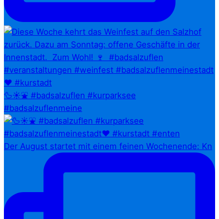
🦆☀️⛲ #badsalzuflen #kurparksee
#badsalzuflenmeine
Der August startet mit einem feinen Wochenende: Kn