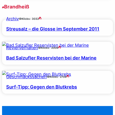
Brandheiß
Archiv
Klicks:
3032
Streusalz – die Glosse im September 2011
Revierverhalten
Klicks:
3008
Bad Salzufler Reservisten bei der Marine
Geschmackssachen
Klicks:
2708
Surf-Tipp: Gegen den Blutkrebs