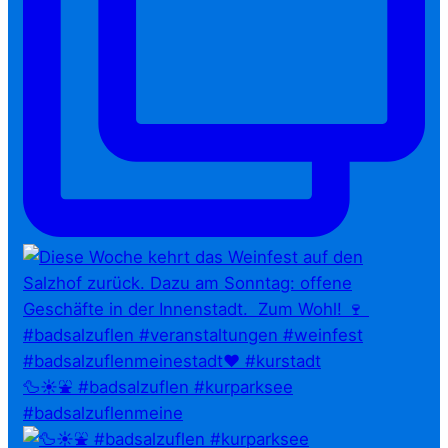
🦆☀️⛲ #badsalzuflen #kurparksee
#badsalzuflenmeine