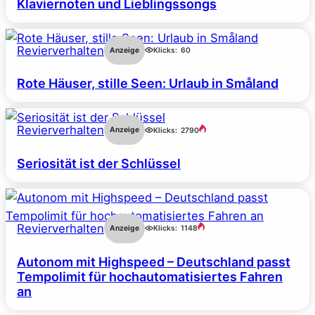
Klaviernoten und Lieblingssongs
Revierverhalten
Anzeige
Klicks:
60
Rote Häuser, stille Seen: Urlaub in Småland
Revierverhalten
Anzeige
Klicks:
2790
Seriosität ist der Schlüssel
Revierverhalten
Anzeige
Klicks:
1148
Autonom mit Highspeed – Deutschland passt
Tempolimit für hochautomatisiertes Fahren
an