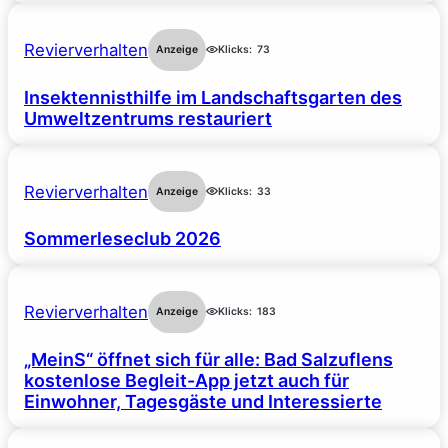
Revierverhalten
Anzeige
Klicks:
73
Insektennisthilfe im Landschaftsgarten des
Umweltzentrums restauriert
Revierverhalten
Anzeige
Klicks:
33
Sommerleseclub 2026
Revierverhalten
Anzeige
Klicks:
183
„MeinS“ öffnet sich für alle: Bad Salzuflens
kostenlose Begleit-App jetzt auch für
Einwohner, Tagesgäste und Interessierte