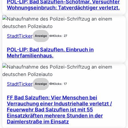
POL-LIP: Bad Salzuflen-Schötmar. Versuchter
Wohnungseinbruch: Tatverdächtiger verletzt.
StadtTicker
Anzeige
Klicks:
27
POL-LIP: Bad Salzuflen. Einbruch in
Mehrfamilienhaus.
StadtTicker
Anzeige
Klicks:
17
FF Bad Salzuflen: Vier Menschen bei
Verrauchung einer Industriehalle verletzt /
Feuerwehr Bad Salzuflen ist mit 55
Einsatzkräften mehrere Stunden in der
Daimlerstraße im Einsatz