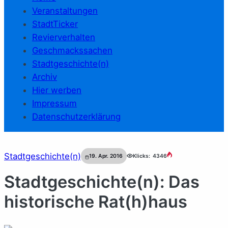
Veranstaltungen
StadtTicker
Revierverhalten
Geschmackssachen
Stadtgeschichte(n)
Archiv
Hier werben
Impressum
Datenschutzerklärung
Stadtgeschichte(n)
19. Apr. 2016
Klicks:
4346
Stadtgeschichte(n): Das
historische Rat(h)haus