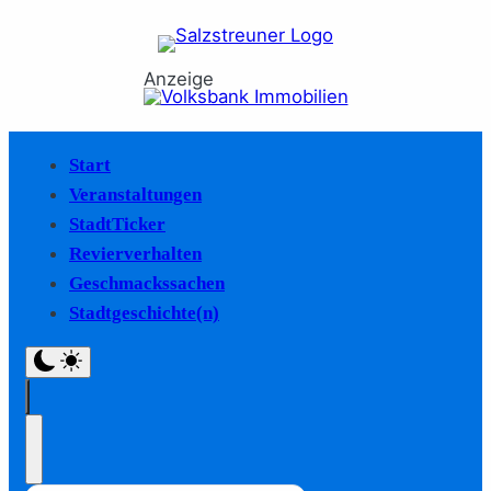
Anzeige
Start
Veranstaltungen
StadtTicker
Revierverhalten
Geschmackssachen
Stadtgeschichte(n)