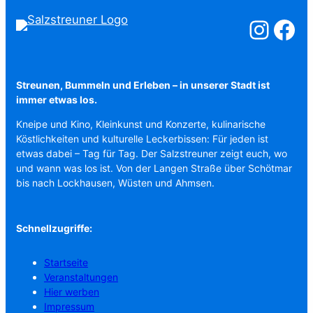
Salzstreuner a
Salzstreu
Streunen, Bummeln und Erleben – in unserer Stadt ist
immer etwas los.
Kneipe und Kino, Kleinkunst und Konzerte, kulinarische
Köstlichkeiten und kulturelle Leckerbissen: Für jeden ist
etwas dabei – Tag für Tag. Der Salzstreuner zeigt euch, wo
und wann was los ist. Von der Langen Straße über Schötmar
bis nach Lockhausen, Wüsten und Ahmsen.
Schnellzugriffe:
Startseite
Veranstaltungen
Hier werben
Impressum