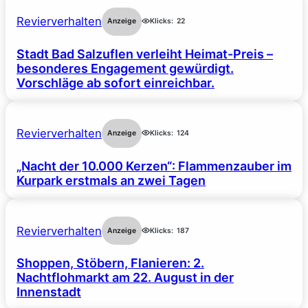
Revierverhalten
Anzeige
Klicks:
22
Stadt Bad Salzuflen verleiht Heimat-Preis –
besonderes Engagement gewürdigt.
Vorschläge ab sofort einreichbar.
Revierverhalten
Anzeige
Klicks:
124
„Nacht der 10.000 Kerzen“: Flammenzauber im
Kurpark erstmals an zwei Tagen
Revierverhalten
Anzeige
Klicks:
187
Shoppen, Stöbern, Flanieren: 2.
Nachtflohmarkt am 22. August in der
Innenstadt