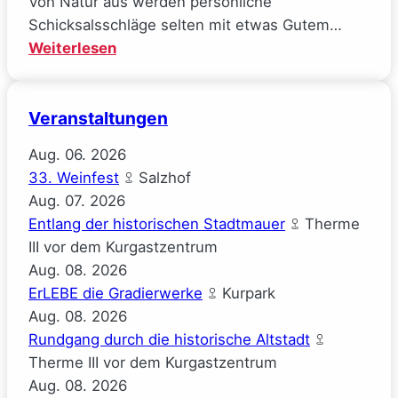
Von Natur aus werden persönliche
Schicksalsschläge selten mit etwas Gutem…
:
Weiterlesen
Mal
gucken
Veranstaltungen
(Josephine
Gauck)
Aug.
06.
2026
33. Weinfest
Salzhof
Aug.
07.
2026
Entlang der historischen Stadtmauer
Therme
III vor dem Kurgastzentrum
Aug.
08.
2026
ErLEBE die Gradierwerke
Kurpark
Aug.
08.
2026
Rundgang durch die historische Altstadt
Therme III vor dem Kurgastzentrum
Aug.
08.
2026