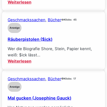
:
Weiterlesen
Mein
Traumjob
Geschmackssachen
, 
Bücher
bei
Klicks:
45
Facebook
Anzeige
und
Räuberpistolen ($ick)
wie
ich
Wer die Biografie Shore, Stein, Papier kennt,
alle
weiß: $ick lässt…
meine
:
Weiterlesen
Ideale
Räuberpistolen
verlor
($ick)
(Sarah
Geschmackssachen
, 
Bücher
Klicks:
17
Wynn-
Anzeige
Williams)
Mal gucken (Josephine Gauck)