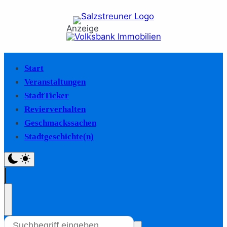
Anzeige
Start
Veranstaltungen
StadtTicker
Revierverhalten
Geschmackssachen
Stadtgeschichte(n)