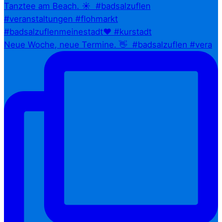
Neue Woche, neue Termine. 👋⁠ ⁠ #badsalzuflen #vera