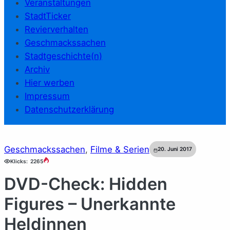
Veranstaltungen
StadtTicker
Revierverhalten
Geschmackssachen
Stadtgeschichte(n)
Archiv
Hier werben
Impressum
Datenschutzerklärung
Geschmackssachen
, 
Filme & Serien
20. Juni 2017
Klicks:
2265
DVD-Check: Hidden
Figures – Unerkannte
Heldinnen