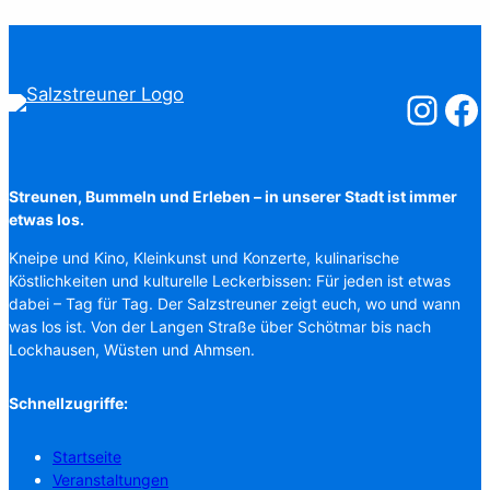
Salzstreuner
Salzst
Streunen, Bummeln und Erleben – in unserer Stadt ist immer
etwas los.
Kneipe und Kino, Kleinkunst und Konzerte, kulinarische
Köstlichkeiten und kulturelle Leckerbissen: Für jeden ist etwas
dabei – Tag für Tag. Der Salzstreuner zeigt euch, wo und wann
was los ist. Von der Langen Straße über Schötmar bis nach
Lockhausen, Wüsten und Ahmsen.
Schnellzugriffe:
Startseite
Veranstaltungen