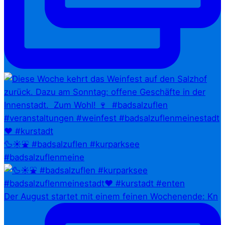
🦆☀️⛲ #badsalzuflen #kurparksee
#badsalzuflenmeine
Der August startet mit einem feinen Wochenende: Kn