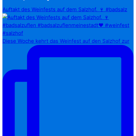
Auftakt des Weinfests auf dem Salzhof. 🍷 #badsalz
Diese Woche kehrt das Weinfest auf den Salzhof zur