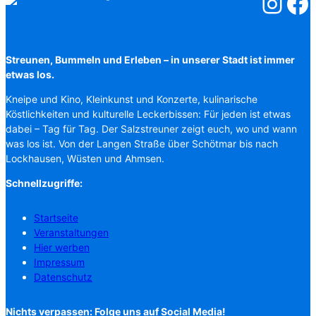
Salzstreuner
Salzst
Streunen, Bummeln und Erleben – in unserer Stadt ist immer
etwas los.
Kneipe und Kino, Kleinkunst und Konzerte, kulinarische
Köstlichkeiten und kulturelle Leckerbissen: Für jeden ist etwas
dabei – Tag für Tag. Der Salzstreuner zeigt euch, wo und wann
was los ist. Von der Langen Straße über Schötmar bis nach
Lockhausen, Wüsten und Ahmsen.
Schnellzugriffe:
Startseite
Veranstaltungen
Hier werben
Impressum
Datenschutz
Nichts verpassen: Folge uns auf Social Media!