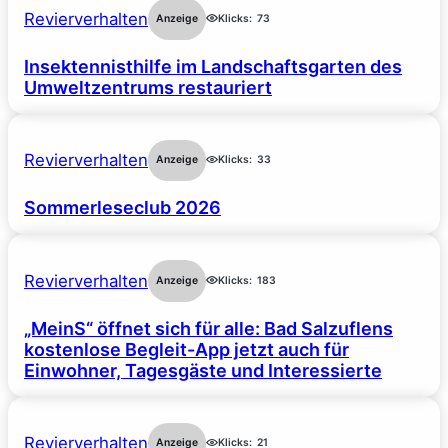
Revierverhalten
Anzeige
Klicks:
73
Insektennisthilfe im Landschaftsgarten des
Umweltzentrums restauriert
Revierverhalten
Anzeige
Klicks:
33
Sommerleseclub 2026
Revierverhalten
Anzeige
Klicks:
183
„MeinS“ öffnet sich für alle: Bad Salzuflens
kostenlose Begleit-App jetzt auch für
Einwohner, Tagesgäste und Interessierte
Revierverhalten
Anzeige
Klicks:
21