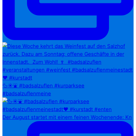
🦆☀️⛲ #badsalzuflen #kurparksee
#badsalzuflenmeine
Der August startet mit einem feinen Wochenende: Kn