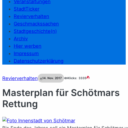
Veranstaltungen
StadtTicker
Revierverhalten
Geschmackssachen
Stadtgeschichte(n)
Archiv
Hier werben
Impressum
Datenschutzerklärung
Revierverhalten
14. Nov. 2017
Klicks:
3335
Masterplan für Schötmars
Rettung
Bis Ende des Jahres soll ein Masterplan für Schötmar vo