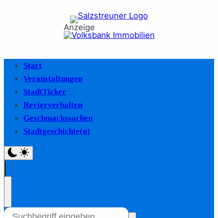
Anzeige
Start
Veranstaltungen
StadtTicker
Revierverhalten
Geschmackssachen
Stadtgeschichte(n)