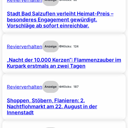
Revierverhalten
Stadt Bad Salzuflen verleiht Heimat-Preis –
besonderes Engagement gewürdigt.
Vorschläge ab sofort einreichbar.
Revierverhalten
Anzeige
Klicks:
124
„Nacht der 10.000 Kerzen“: Flammenzauber im
Kurpark erstmals an zwei Tagen
Revierverhalten
Anzeige
Klicks:
187
Shoppen, Stöbern, Flanieren: 2.
Nachtflohmarkt am 22. August in der
Innenstadt