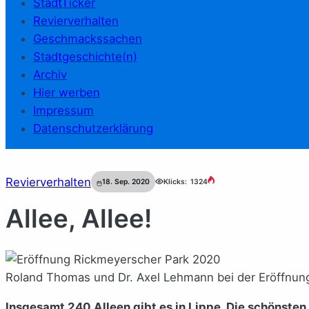
StadtTicker
Revierverhalten
Geschmackssachen
Stadtgeschichte(n)
Archiv
Hier werben
Impressum
Datenschutzerklärung
Revierverhalten
18. Sep. 2020
Klicks:
1324
Allee, Allee!
Roland Thomas und Dr. Axel Lehmann bei der Eröffnung
Insgesamt 240 Alleen gibt es in Lippe. Die schönsten 