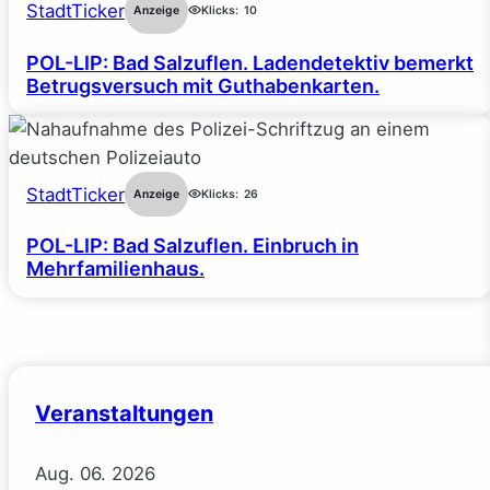
StadtTicker
Anzeige
Klicks:
10
POL-LIP: Bad Salzuflen. Ladendetektiv bemerkt
Betrugsversuch mit Guthabenkarten.
StadtTicker
Anzeige
Klicks:
26
POL-LIP: Bad Salzuflen. Einbruch in
Mehrfamilienhaus.
Veranstaltungen
Aug.
06.
2026