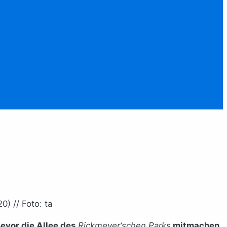
) // Foto: ta
evor die Allee des
Rickmeyer‘schen Parks
mitmachen