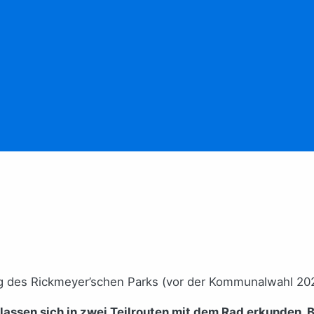
 des Rickmeyer’schen Parks (vor der Kommunalwahl 2020
lassen sich in zwei Teilrouten mit dem Rad erkunden. B