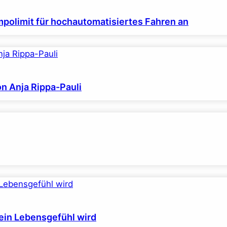
polimit für hochautomatisiertes Fahren an
on Anja Rippa-Pauli
ein Lebensgefühl wird