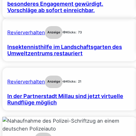
besonderes Engagement gewürdigt.
Vorschläge ab sofort einreichbar.
Revierverhalten
Anzeige
Klicks:
73
Insektennisthilfe im Landschaftsgarten des
Umweltzentrums restauriert
Revierverhalten
Anzeige
Klicks:
21
In der Partnerstadt Millau sind jetzt virtuelle
Rundflüge möglich