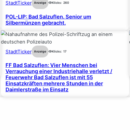
StadtTicker
Anzeige
Klicks:
260
POL-LIP: Bad Salzuflen. Senior um
Silbermünzen gebracht.
StadtTicker
Anzeige
Klicks:
17
FF Bad Salzuflen: Vier Menschen bei
Verrauchung einer Industriehalle verletzt /
Feuerwehr Bad Salzuflen ist mit 55
Einsatzkräften mehrere Stunden in der
Daimlerstraße im Einsatz