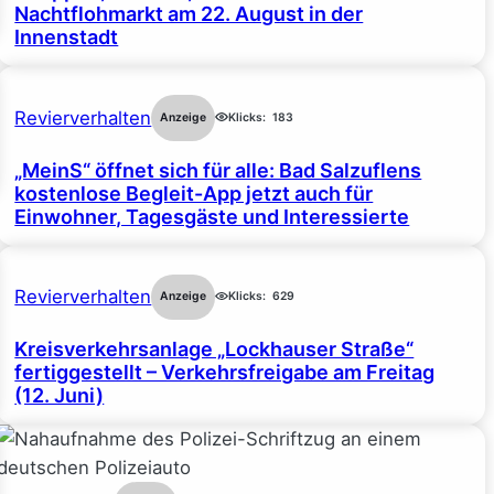
Nachtflohmarkt am 22. August in der
Innenstadt
Revierverhalten
Anzeige
Klicks:
183
„MeinS“ öffnet sich für alle: Bad Salzuflens
kostenlose Begleit-App jetzt auch für
Einwohner, Tagesgäste und Interessierte
Revierverhalten
Anzeige
Klicks:
629
Kreisverkehrsanlage „Lockhauser Straße“
fertiggestellt – Verkehrsfreigabe am Freitag
(12. Juni)