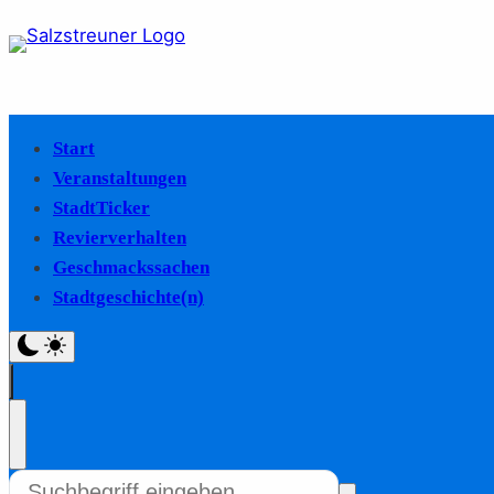
Start
Veranstaltungen
StadtTicker
Revierverhalten
Geschmackssachen
Stadtgeschichte(n)