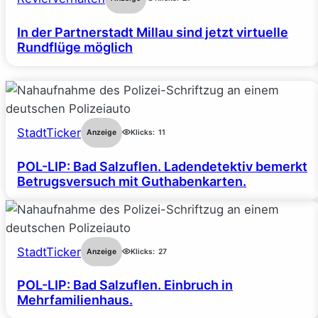
In der Partnerstadt Millau sind jetzt virtuelle
Rundflüge möglich
StadtTicker
Anzeige
Klicks:
11
POL-LIP: Bad Salzuflen. Ladendetektiv bemerkt
Betrugsversuch mit Guthabenkarten.
StadtTicker
Anzeige
Klicks:
27
POL-LIP: Bad Salzuflen. Einbruch in
Mehrfamilienhaus.