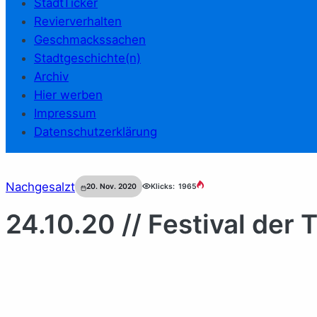
StadtTicker
Revierverhalten
Geschmackssachen
Stadtgeschichte(n)
Archiv
Hier werben
Impressum
Datenschutzerklärung
Nachgesalzt
20. Nov. 2020
Klicks:
1965
24.10.20 // Festival der 