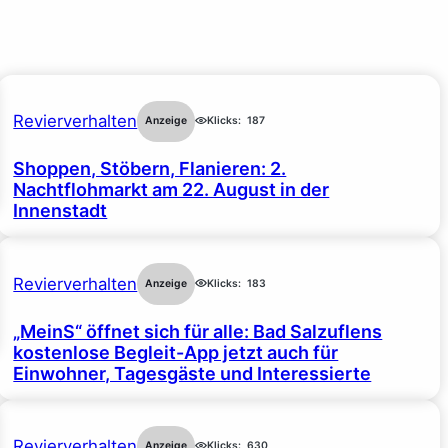
Revierverhalten
Anzeige
Klicks:
187
Shoppen, Stöbern, Flanieren: 2.
Nachtflohmarkt am 22. August in der
Innenstadt
Revierverhalten
Anzeige
Klicks:
183
„MeinS“ öffnet sich für alle: Bad Salzuflens
kostenlose Begleit-App jetzt auch für
Einwohner, Tagesgäste und Interessierte
Revierverhalten
Anzeige
Klicks:
630