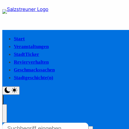
Start
Veranstaltungen
StadtTicker
Revierverhalten
Geschmackssachen
Stadtgeschichte(n)