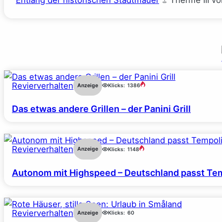
Entlang der historischen Stadtmauer
Therme III v
Revierverhalten
Anzeige
Klicks:
1386
Das etwas andere Grillen – der Panini Grill
Revierverhalten
Anzeige
Klicks:
1148
Autonom mit Highspeed – Deutschland passt Tem
Revierverhalten
Anzeige
Klicks:
60