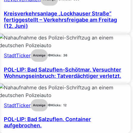
Kreisverkehrsanlage „Lockhauser Straße“
fertiggestellt – Verkehrsfreigabe am Freitag
(12. Juni)
StadtTicker
Anzeige
Klicks:
36
POL-LIP: Bad Salzuflen-Schötmar. Versuchter
Wohnungseinbruch: Tatverdächtiger verletzt.
StadtTicker
Anzeige
Klicks:
12
POL-LIP: Bad Salzuflen. Container
aufgebrochen.