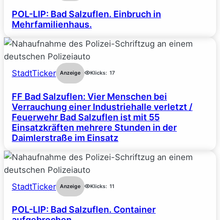
POL-LIP: Bad Salzuflen. Einbruch in
Mehrfamilienhaus.
StadtTicker
Anzeige
Klicks:
17
FF Bad Salzuflen: Vier Menschen bei
Verrauchung einer Industriehalle verletzt /
Feuerwehr Bad Salzuflen ist mit 55
Einsatzkräften mehrere Stunden in der
Daimlerstraße im Einsatz
StadtTicker
Anzeige
Klicks:
11
POL-LIP: Bad Salzuflen. Container
aufgebrochen.