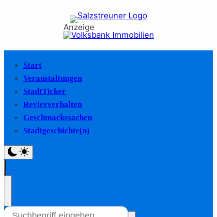
Anzeige
Start
Veranstaltungen
StadtTicker
Revierverhalten
Geschmackssachen
Stadtgeschichte(n)