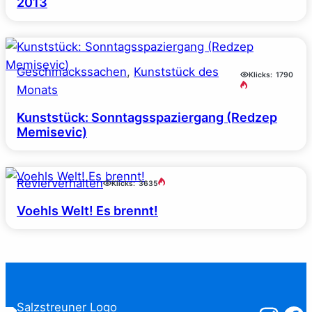
2013
Geschmackssachen
, 
Kunststück des
Klicks:
1790
Monats
Kunststück: Sonntagsspaziergang (Redzep
Memisevic)
Revierverhalten
Klicks:
3635
Voehls Welt! Es brennt!