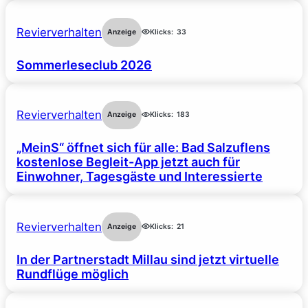
Revierverhalten
Anzeige
Klicks:
33
Sommerleseclub 2026
Revierverhalten
Anzeige
Klicks:
183
„MeinS“ öffnet sich für alle: Bad Salzuflens
kostenlose Begleit-App jetzt auch für
Einwohner, Tagesgäste und Interessierte
Revierverhalten
Anzeige
Klicks:
21
In der Partnerstadt Millau sind jetzt virtuelle
Rundflüge möglich