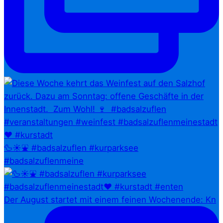
🦆☀️⛲ #badsalzuflen #kurparksee
#badsalzuflenmeine
Der August startet mit einem feinen Wochenende: Kn