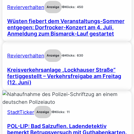
Revierverhalten
Anzeige
Klicks:
450
Wüsten fiebert dem Veranstaltungs-Sommer
entgegen: Dorfrocker-Konzert am 4. Juli,
Anmeldung zum Bismarck-Lauf gestartet
Revierverhalten
Anzeige
Klicks:
630
Kreisverkehrsanlage „Lockhauser Straße“
fertiggestellt – Verkehrsfreigabe am Freitag
(12. Juni)
StadtTicker
Anzeige
Klicks:
11
POL-LIP: Bad Salzuflen. Ladendetektiv
bemerkt Betrugsversuch mit Guthabenkarten.