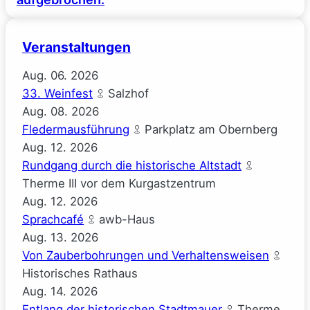
Veranstaltungen
Aug.
06.
2026
33. Weinfest
Salzhof
Aug.
08.
2026
Fledermausführung
Parkplatz am Obernberg
Aug.
12.
2026
Rundgang durch die historische Altstadt
Therme III vor dem Kurgastzentrum
Aug.
12.
2026
Sprachcafé
awb-Haus
Aug.
13.
2026
Von Zauberbohrungen und Verhaltensweisen
Historisches Rathaus
Aug.
14.
2026
Entlang der historischen Stadtmauer
Therme