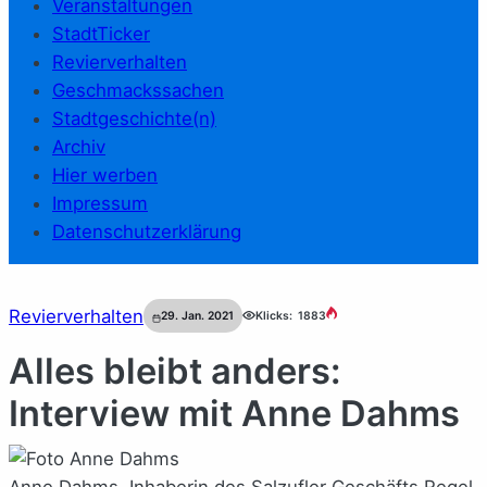
Veranstaltungen
StadtTicker
Revierverhalten
Geschmackssachen
Stadtgeschichte(n)
Archiv
Hier werben
Impressum
Datenschutzerklärung
Revierverhalten
29. Jan. 2021
Klicks:
1883
Alles bleibt anders:
Interview mit Anne Dahms
Anne Dahms, Inhaberin des Salzufler Geschäfts Regel