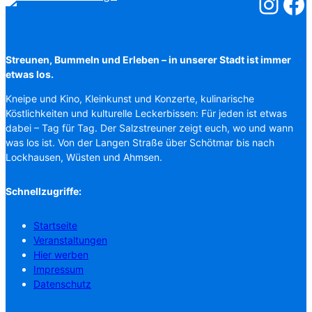
Salzstreuner
Salzst
Streunen, Bummeln und Erleben – in unserer Stadt ist immer
etwas los.
Kneipe und Kino, Kleinkunst und Konzerte, kulinarische
Köstlichkeiten und kulturelle Leckerbissen: Für jeden ist etwas
dabei – Tag für Tag. Der Salzstreuner zeigt euch, wo und wann
was los ist. Von der Langen Straße über Schötmar bis nach
Lockhausen, Wüsten und Ahmsen.
Schnellzugriffe:
Startseite
Veranstaltungen
Hier werben
Impressum
Datenschutz