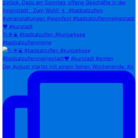
🦆☀️⛲ #badsalzuflen #kurparksee
#badsalzuflenmeine
Der August startet mit einem feinen Wochenende: Kn