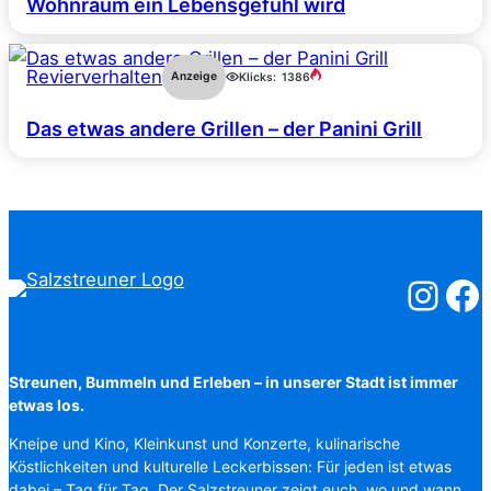
Wohnraum ein Lebensgefühl wird
Revierverhalten
Anzeige
Klicks:
1386
Das etwas andere Grillen – der Panini Grill
Salzstreuner
Salzst
Streunen, Bummeln und Erleben – in unserer Stadt ist immer
etwas los.
Kneipe und Kino, Kleinkunst und Konzerte, kulinarische
Köstlichkeiten und kulturelle Leckerbissen: Für jeden ist etwas
dabei – Tag für Tag. Der Salzstreuner zeigt euch, wo und wann