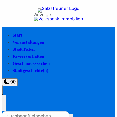
Anzeige
Start
Veranstaltungen
StadtTicker
Revierverhalten
Geschmackssachen
Stadtgeschichte(n)