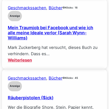
Deal
Geschmackssachen
, 
Bücher
–
Klicks:
16
Reine
Anzeige
Verhandlungssache
Mein Traumjob bei Facebook und wie ich
(Elle
alle meine Ideale verlor (Sarah Wynn-
Kennedy)
Williams)
Mark Zuckerberg hat versucht, dieses Buch zu
verhindern. Dass es…
:
Weiterlesen
Mein
Traumjob
Geschmackssachen
, 
Bücher
bei
Klicks:
45
Facebook
Anzeige
und
Räuberpistolen ($ick)
wie
ich
Wer die Biografie Shore, Stein, Papier kennt,