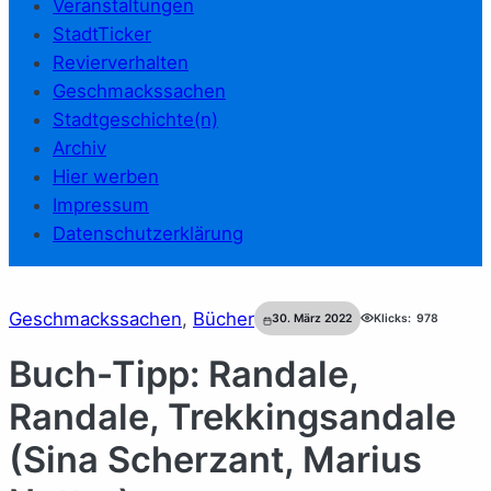
Veranstaltungen
StadtTicker
Revierverhalten
Geschmackssachen
Stadtgeschichte(n)
Archiv
Hier werben
Impressum
Datenschutzerklärung
Geschmackssachen
, 
Bücher
30. März 2022
Klicks:
978
Buch-Tipp: Randale,
Randale, Trekkingsandale
(Sina Scherzant, Marius