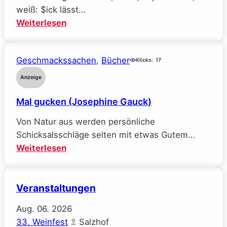
alle
weiß: $ick lässt…
meine
:
Weiterlesen
Ideale
Räuberpistolen
verlor
($ick)
(Sarah
Geschmackssachen
, 
Bücher
Klicks:
17
Wynn-
Anzeige
Williams)
Mal gucken (Josephine Gauck)
Von Natur aus werden persönliche
Schicksalsschläge selten mit etwas Gutem…
:
Weiterlesen
Mal
gucken
Veranstaltungen
(Josephine
Gauck)
Aug.
06.
2026
33. Weinfest
Salzhof