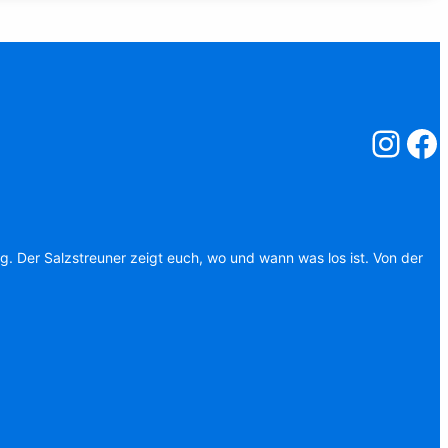
Salzstreuner
Salzst
ag. Der Salzstreuner zeigt euch, wo und wann was los ist. Von der