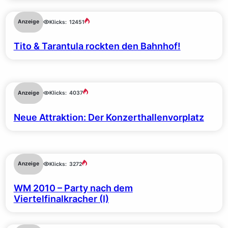
Anzeige
Klicks:
12451
Tito & Tarantula rockten den Bahnhof!
Anzeige
Klicks:
4037
Neue Attraktion: Der Konzerthallenvorplatz
Anzeige
Klicks:
3272
WM 2010 – Party nach dem
Viertelfinalkracher (I)