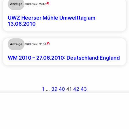
Anzeige
Klicks:
2740
UWZ Heerser Mühle Umwelttag am
13.06.2010
Anzeige
Klicks:
3104
WM 2010 – 27.06.2010: Deutschland:England
1
…
39
40
41
42
43