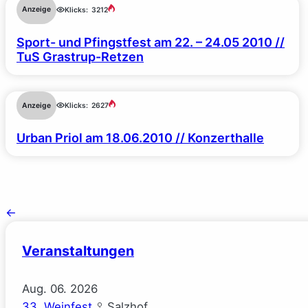
Anzeige
Klicks:
3212
Sport- und Pfingstfest am 22. – 24.05 2010 //
TuS Grastrup-Retzen
Anzeige
Klicks:
2627
Urban Priol am 18.06.2010 // Konzerthalle
←
Veranstaltungen
Aug.
06.
2026
33. Weinfest
Salzhof