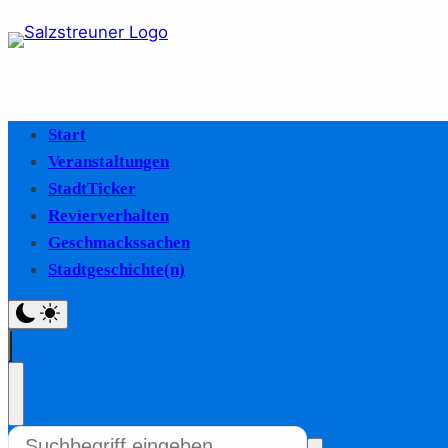
Start
Veranstaltungen
StadtTicker
Revierverhalten
Geschmackssachen
Stadtgeschichte(n)