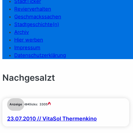
StadtTicker
Revierverhalten
Geschmackssachen
Stadtgeschichte(n)
Archiv
Hier werben
Impressum
Datenschutzerklärung
Nachgesalzt
Anzeige
Klicks:
3305
23.07.2010 // VitaSol Thermenkino