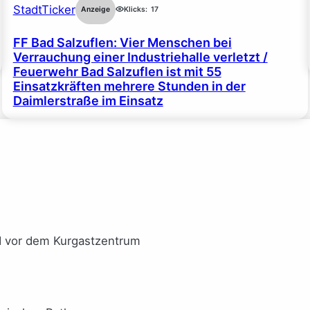
StadtTicker
Anzeige
Klicks:
17
FF Bad Salzuflen: Vier Menschen bei
Verrauchung einer Industriehalle verletzt /
Feuerwehr Bad Salzuflen ist mit 55
Einsatzkräften mehrere Stunden in der
Daimlerstraße im Einsatz
I vor dem Kurgastzentrum