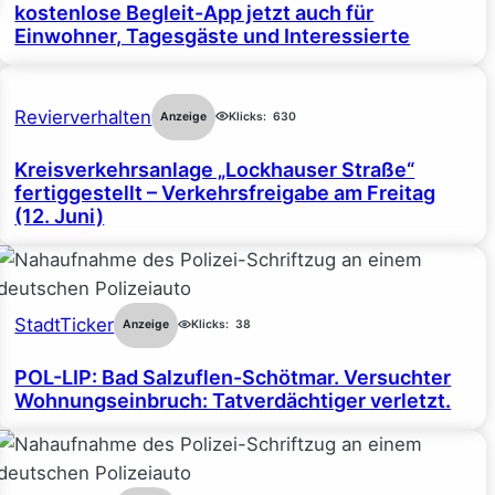
kostenlose Begleit-App jetzt auch für
Einwohner, Tagesgäste und Interessierte
Revierverhalten
Anzeige
Klicks:
630
Kreisverkehrsanlage „Lockhauser Straße“
fertiggestellt – Verkehrsfreigabe am Freitag
(12. Juni)
StadtTicker
Anzeige
Klicks:
38
POL-LIP: Bad Salzuflen-Schötmar. Versuchter
Wohnungseinbruch: Tatverdächtiger verletzt.