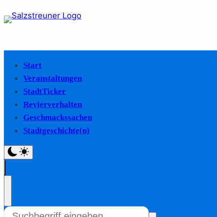
Start
Veranstaltungen
StadtTicker
Revierverhalten
Geschmackssachen
Stadtgeschichte(n)