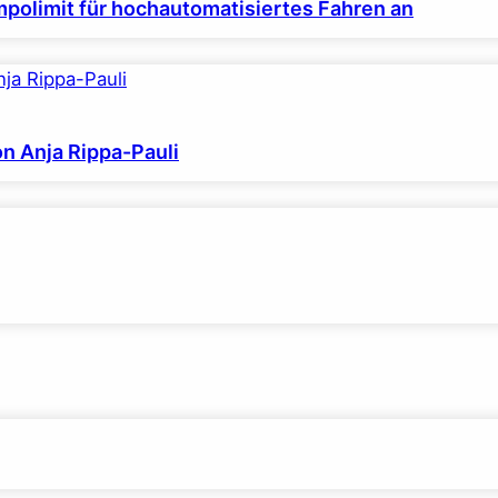
polimit für hochautomatisiertes Fahren an
on Anja Rippa-Pauli