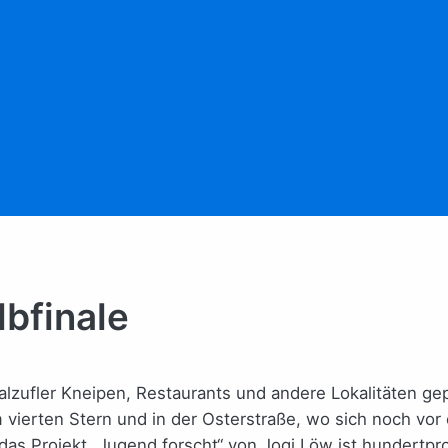
bfinale
Salzufler Kneipen, Restaurants und andere Lokalitäten g
 vierten Stern und in der Osterstraße, wo sich noch v
 das Projekt „Jugend forscht“ von Jogi Löw ist hundertp