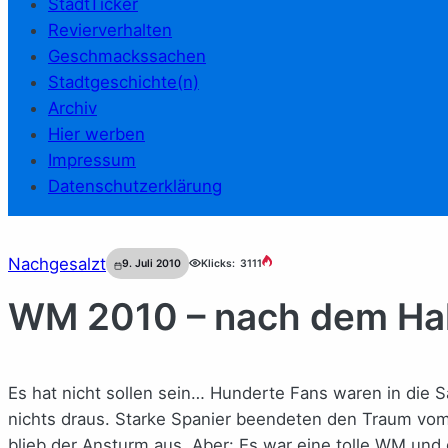
StadtTicker
Revierverhalten
Geschmackssachen
Stadtgeschichte(n)
Archiv
Hier werben
Impressum
Datenschutzerklärung
Nachgesalzt
9. Juli 2010
Klicks:
3111
WM 2010 – nach dem Hal
Es hat nicht sollen sein… Hunderte Fans waren in die 
nichts draus. Starke Spanier beendeten den Traum vom
blieb der Ansturm aus. Aber: Es war eine tolle WM und