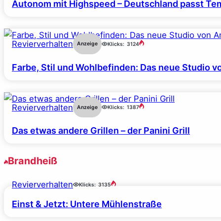
Autonom mit Highspeed – Deutschland passt Tem
Revierverhalten
Anzeige
Klicks:
3124
Farbe, Stil und Wohlbefinden: Das neue Studio v
Revierverhalten
Anzeige
Klicks:
1387
Das etwas andere Grillen – der Panini Grill
Brandheiß
Revierverhalten
Klicks:
3135
Einst & Jetzt: Untere Mühlenstraße