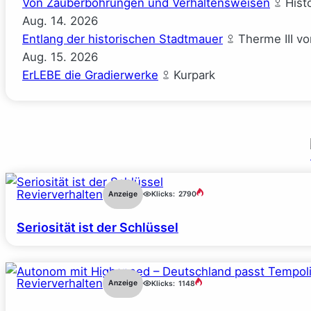
Von Zauberbohrungen und Verhaltensweisen
Hist
Aug.
14.
2026
Entlang der historischen Stadtmauer
Therme III v
Aug.
15.
2026
ErLEBE die Gradierwerke
Kurpark
Revierverhalten
Anzeige
Klicks:
2790
Seriosität ist der Schlüssel
Revierverhalten
Anzeige
Klicks:
1148