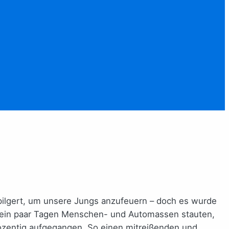
epilgert, um unsere Jungs anzufeuern – doch es wurde
or ein paar Tagen Menschen- und Automassen stauten,
rozentig aufgegangen. So einen mitreißenden und