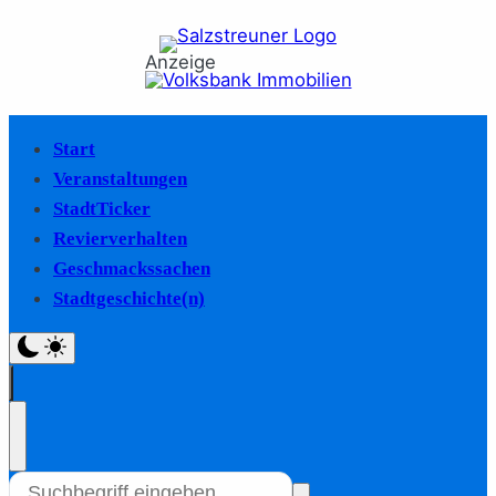
Anzeige
Start
Veranstaltungen
StadtTicker
Revierverhalten
Geschmackssachen
Stadtgeschichte(n)