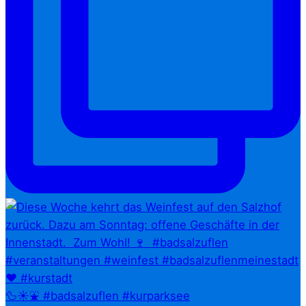
🦆☀️⛲ #badsalzuflen #kurparksee