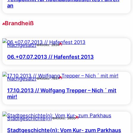
an
Brandheiß
Nachgesalzt
Klicks:
2924
06.+07.07.2013 // Hafenfest 2013
Nachgesalzt
Klicks:
7657
17.10.2013 // Wolfgang Trepper – Nich ´ mit
mir!
Stadtgeschichte(n)
Klicks:
3600
Stadtgeschichte(n): Vom Kur- zum Parkhaus