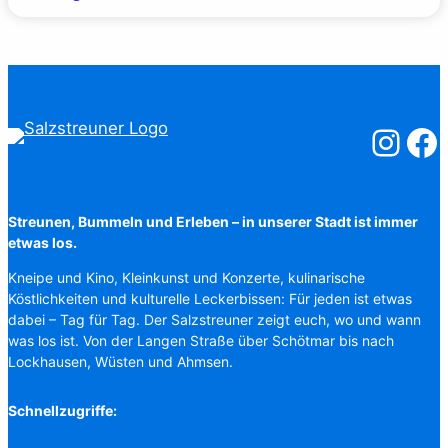
Salzstreuner
Salzst
Streunen, Bummeln und Erleben – in unserer Stadt ist immer
etwas los.
Kneipe und Kino, Kleinkunst und Konzerte, kulinarische
Köstlichkeiten und kulturelle Leckerbissen: Für jeden ist etwas
dabei – Tag für Tag. Der Salzstreuner zeigt euch, wo und wann
was los ist. Von der Langen Straße über Schötmar bis nach
Lockhausen, Wüsten und Ahmsen.
Schnellzugriffe: