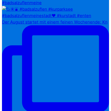
#badsalzuflenmeine
Der August startet mit einem feinen Wochenende: Kn