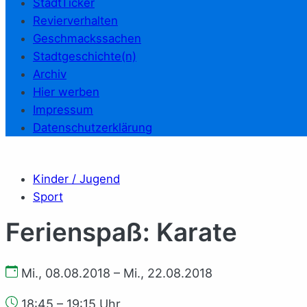
StadtTicker
Revierverhalten
Geschmackssachen
Stadtgeschichte(n)
Archiv
Hier werben
Impressum
Datenschutzerklärung
Kinder / Jugend
Sport
Ferienspaß: Karate
Mi., 08.08.2018 – Mi., 22.08.2018
18:45 – 19:15 Uhr