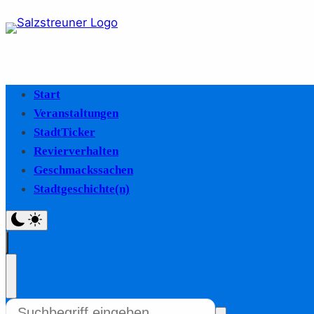
Start
Veranstaltungen
StadtTicker
Revierverhalten
Geschmackssachen
Stadtgeschichte(n)