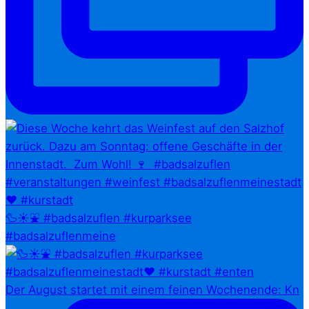
🦆☀️⛲ #badsalzuflen #kurparksee
#badsalzuflenmeine
Der August startet mit einem feinen Wochenende: Kn