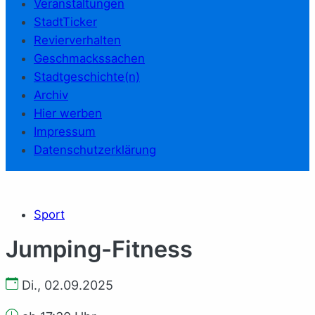
Veranstaltungen
StadtTicker
Revierverhalten
Geschmackssachen
Stadtgeschichte(n)
Archiv
Hier werben
Impressum
Datenschutzerklärung
Sport
Jumping-Fitness
Di., 02.09.2025