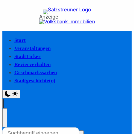
Anzeige
Start
Veranstaltungen
StadtTicker
Revierverhalten
Geschmackssachen
Stadtgeschichte(n)