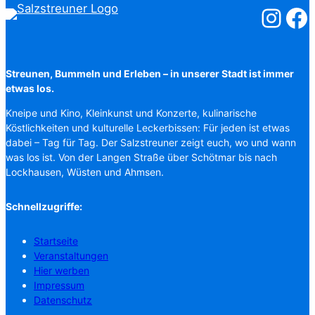
Salzstreuner
Salzst
Streunen, Bummeln und Erleben – in unserer Stadt ist immer
etwas los.
Kneipe und Kino, Kleinkunst und Konzerte, kulinarische
Köstlichkeiten und kulturelle Leckerbissen: Für jeden ist etwas
dabei – Tag für Tag. Der Salzstreuner zeigt euch, wo und wann
was los ist. Von der Langen Straße über Schötmar bis nach
Lockhausen, Wüsten und Ahmsen.
Schnellzugriffe:
Startseite
Veranstaltungen
Hier werben
Impressum
Datenschutz