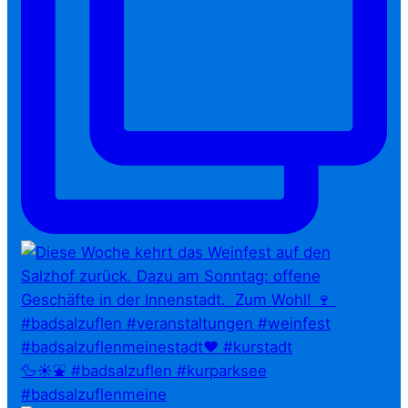
🦆☀️⛲ #badsalzuflen #kurparksee
#badsalzuflenmeine