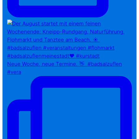
Neue Woche, neue Termine. 👋⁠ ⁠ #badsalzuflen
#vera