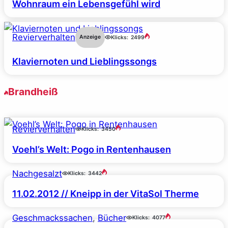
Wohnraum ein Lebensgefühl wird
Revierverhalten
Anzeige
Klicks:
2499
Klaviernoten und Lieblingssongs
Brandheiß
Revierverhalten
Klicks:
3450
Voehl’s Welt: Pogo in Rentenhausen
Nachgesalzt
Klicks:
3442
11.02.2012 // Kneipp in der VitaSol Therme
Geschmackssachen
, 
Bücher
Klicks:
4077