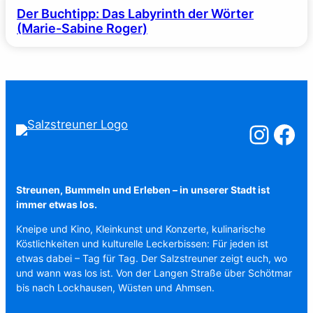
Der Buchtipp: Das Labyrinth der Wörter
(Marie-Sabine Roger)
Salzstreuner a
Salzstreu
Streunen, Bummeln und Erleben – in unserer Stadt ist
immer etwas los.
Kneipe und Kino, Kleinkunst und Konzerte, kulinarische
Köstlichkeiten und kulturelle Leckerbissen: Für jeden ist
etwas dabei – Tag für Tag. Der Salzstreuner zeigt euch, wo
und wann was los ist. Von der Langen Straße über Schötmar
bis nach Lockhausen, Wüsten und Ahmsen.