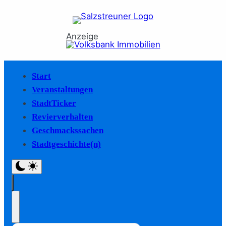
Anzeige
Start
Veranstaltungen
StadtTicker
Revierverhalten
Geschmackssachen
Stadtgeschichte(n)