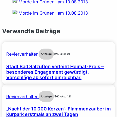
Verwandte Beiträge
Revierverhalten
Anzeige
Klicks:
21
Stadt Bad Salzuflen verleiht Heimat-Preis –
besonderes Engagement gewürdigt.
Vorschläge ab sofort einreichbar.
Revierverhalten
Anzeige
Klicks:
121
„Nacht der 10.000 Kerzen“: Flammenzauber im
Kurpark erstmals an zwei Tagen