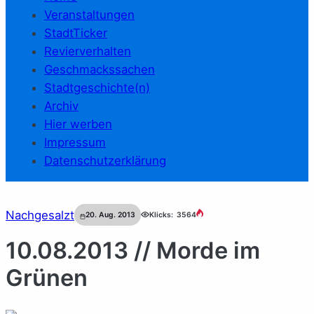
Veranstaltungen
StadtTicker
Revierverhalten
Geschmackssachen
Stadtgeschichte(n)
Archiv
Hier werben
Impressum
Datenschutzerklärung
Nachgesalzt
20. Aug. 2013
Klicks:
3564
10.08.2013 // Morde im
Grünen