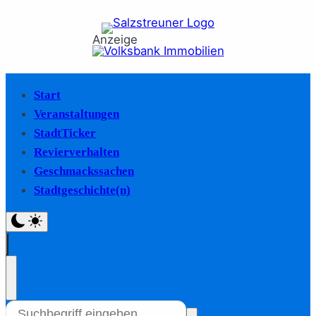
Anzeige
Start
Veranstaltungen
StadtTicker
Revierverhalten
Geschmackssachen
Stadtgeschichte(n)