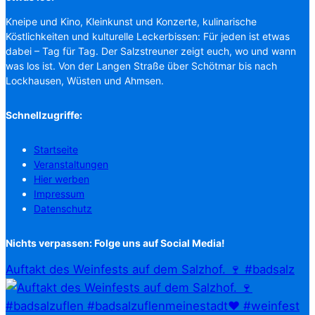
Kneipe und Kino, Kleinkunst und Konzerte, kulinarische
Köstlichkeiten und kulturelle Leckerbissen: Für jeden ist etwas
dabei – Tag für Tag. Der Salzstreuner zeigt euch, wo und wann
was los ist. Von der Langen Straße über Schötmar bis nach
Lockhausen, Wüsten und Ahmsen.
Schnellzugriffe:
Startseite
Veranstaltungen
Hier werben
Impressum
Datenschutz
Nichts verpassen: Folge uns auf Social Media!
Auftakt des Weinfests auf dem Salzhof. 🍷 #badsalz