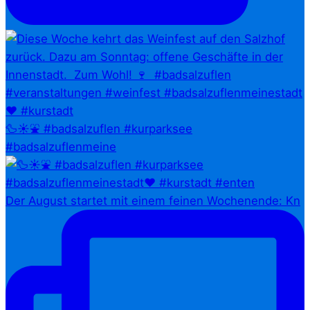
🦆☀️⛲ #badsalzuflen #kurparksee
#badsalzuflenmeine
Der August startet mit einem feinen Wochenende: Kn