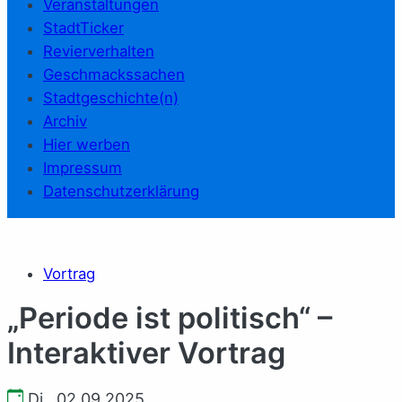
Veranstaltungen
StadtTicker
Revierverhalten
Geschmackssachen
Stadtgeschichte(n)
Archiv
Hier werben
Impressum
Datenschutzerklärung
Vortrag
„Periode ist politisch“ –
Interaktiver Vortrag
Di., 02.09.2025