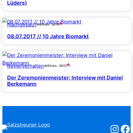
Lüders)
Nachgesalzt
Klicks:
2479
08.07.2017 // 10 Jahre Biomarkt
Revierverhalten
Klicks:
2837
Der Zeremonienmeister: Interview mit Daniel
Berkemann
Salzstreuner
Salzst