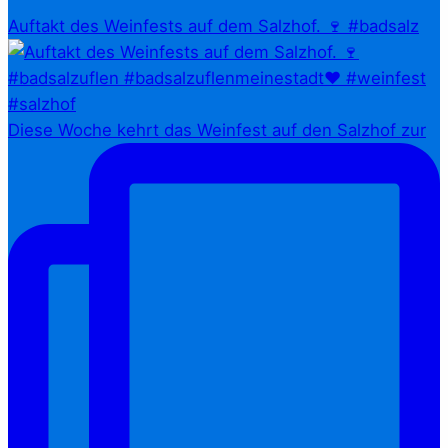
Auftakt des Weinfests auf dem Salzhof. 🍷 #badsalz
Diese Woche kehrt das Weinfest auf den Salzhof zur