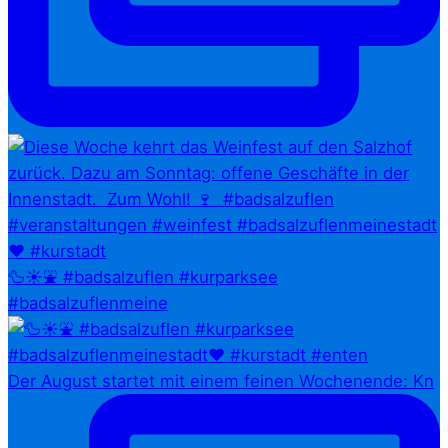
🦆☀️⛲ #badsalzuflen #kurparksee
#badsalzuflenmeine
Der August startet mit einem feinen Wochenende: Kn