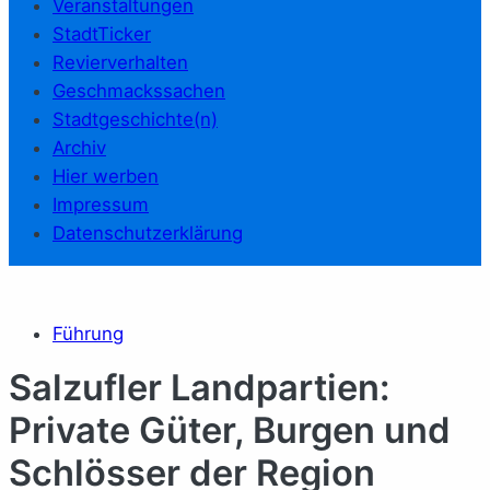
Veranstaltungen
StadtTicker
Revierverhalten
Geschmackssachen
Stadtgeschichte(n)
Archiv
Hier werben
Impressum
Datenschutzerklärung
Führung
Salzufler Landpartien:
Private Güter, Burgen und
Schlösser der Region