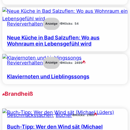
Revierverhalten
Anzeige
Klicks:
54
Neue Küche in Bad Salzuflen: Wo aus
Wohnraum ein Lebensgefühl wird
Revierverhalten
Anzeige
Klicks:
2499
Klaviernoten und Lieblingssongs
Brandheiß
Geschmackssachen
, 
Bücher
Klicks:
2160
Buch-Tipp: Wer den Wind sät (Michael