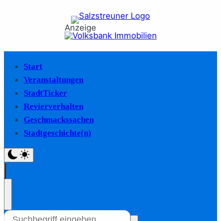
Anzeige
Start
Veranstaltungen
StadtTicker
Revierverhalten
Geschmackssachen
Stadtgeschichte(n)