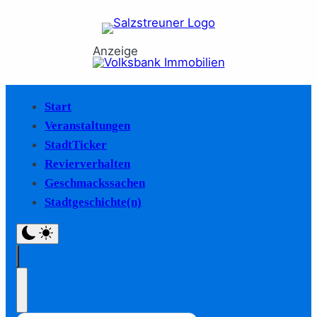
Anzeige
Start
Veranstaltungen
StadtTicker
Revierverhalten
Geschmackssachen
Stadtgeschichte(n)