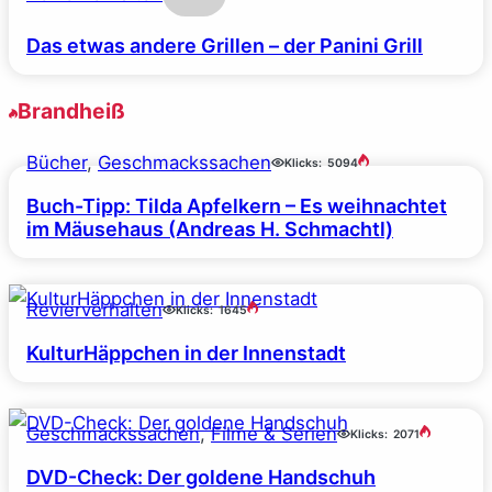
Das etwas andere Grillen – der Panini Grill
Brandheiß
Bücher
, 
Geschmackssachen
Klicks:
5094
Buch-Tipp: Tilda Apfelkern – Es weihnachtet
im Mäusehaus (Andreas H. Schmachtl)
Revierverhalten
Klicks:
1645
KulturHäppchen in der Innenstadt
Geschmackssachen
, 
Filme & Serien
Klicks:
2071
DVD-Check: Der goldene Handschuh