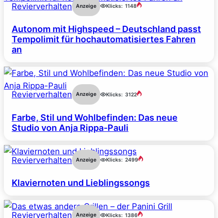
Revierverhalten
Anzeige
Klicks:
1148
Autonom mit Highspeed – Deutschland passt
Tempolimit für hochautomatisiertes Fahren
an
Revierverhalten
Anzeige
Klicks:
3122
Farbe, Stil und Wohlbefinden: Das neue
Studio von Anja Rippa-Pauli
Revierverhalten
Anzeige
Klicks:
2499
Klaviernoten und Lieblingssongs
Revierverhalten
Anzeige
Klicks:
1386