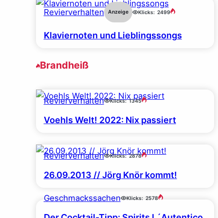
Revierverhalten
Anzeige
Klicks:
2499
Klaviernoten und Lieblingssongs
Brandheiß
Revierverhalten
Klicks:
1345
Voehls Welt! 2022: Nix passiert
Revierverhalten
Klicks:
2878
26.09.2013 // Jörg Knör kommt!
Geschmackssachen
Klicks:
2578
Der Cocktail-Tipp: Spirits L´Autentico