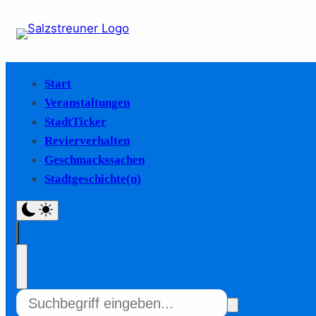
Start
Veranstaltungen
StadtTicker
Revierverhalten
Geschmackssachen
Stadtgeschichte(n)