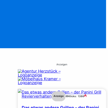
Anzeigen
Revierverhalten
Anzeige
Klicks:
1386
Das etwas andere Grillen – der Panini