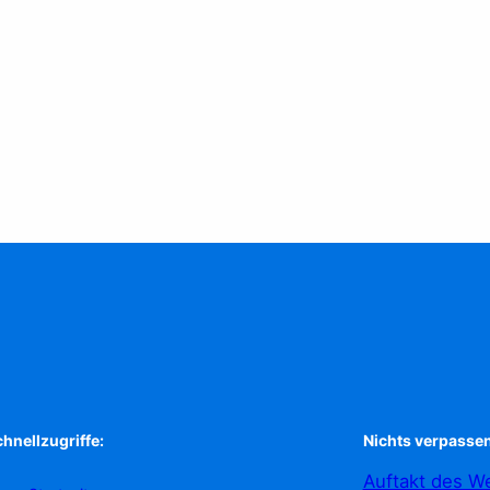
hnellzugriffe:
Nichts verpassen
Auftakt des We