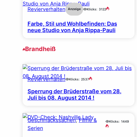
Revierverhalten
Anzeige
Klicks:
3122
Farbe, Stil und Wohlbefinden: Das
neue Studio von Anja Rippa-Pauli
Brandheiß
Revierverhalten
Klicks:
2537
Sperrung der Brüderstraße vom 28.
Juli bis 08. August 2014 !
Geschmackssachen
, 
Filme &
Klicks:
1449
Serien