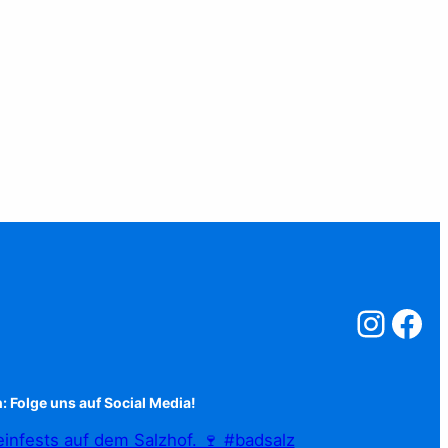
Salzstreuner a
Salzstreu
: Folge uns auf Social Media!
infests auf dem Salzhof. 🍷 #badsalz