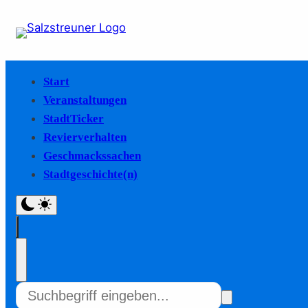
Start
Veranstaltungen
StadtTicker
Revierverhalten
Geschmackssachen
Stadtgeschichte(n)