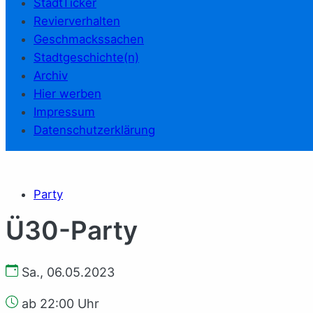
StadtTicker
Revierverhalten
Geschmackssachen
Stadtgeschichte(n)
Archiv
Hier werben
Impressum
Datenschutzerklärung
Party
Ü30-Party
Sa., 06.05.2023
ab 22:00 Uhr