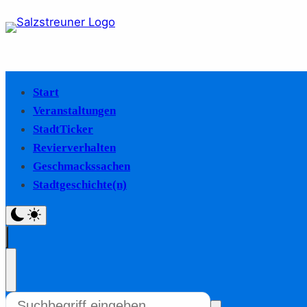
Start
Veranstaltungen
StadtTicker
Revierverhalten
Geschmackssachen
Stadtgeschichte(n)