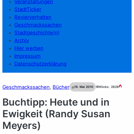
Veranstaltungen
StadtTicker
Revierverhalten
Geschmackssachen
Stadtgeschichte(n)
Archiv
Hier werben
Impressum
Datenschutzerklärung
Geschmackssachen
, 
Bücher
19. Mai 2010
Klicks:
2828
Buchtipp: Heute und in
Ewigkeit (Randy Susan
Meyers)