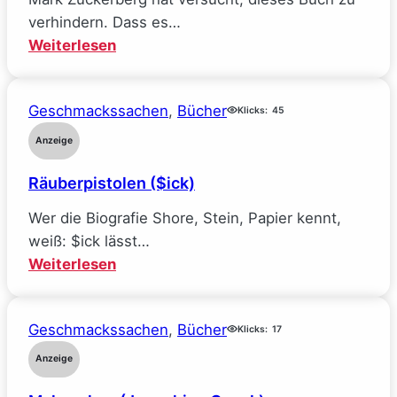
verhindern. Dass es…
:
Weiterlesen
Mein
Traumjob
Geschmackssachen
, 
Bücher
bei
Klicks:
45
Facebook
Anzeige
und
Räuberpistolen ($ick)
wie
ich
Wer die Biografie Shore, Stein, Papier kennt,
alle
weiß: $ick lässt…
meine
:
Weiterlesen
Ideale
Räuberpistolen
verlor
($ick)
(Sarah
Geschmackssachen
, 
Bücher
Klicks:
17
Wynn-
Anzeige
Williams)