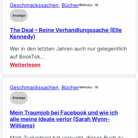
Geschmackssachen
, 
Bücher
Klicks:
16
Anzeige
The Deal – Reine Verhandlungssache (Elle
Kennedy)
Wer in den letzten Jahren auch nur gelegentlich
auf BookTok…
:
Weiterlesen
The
Deal
Geschmackssachen
, 
Bücher
–
Klicks:
16
Reine
Anzeige
Verhandlungssache
Mein Traumjob bei Facebook und wie ich
(Elle
alle meine Ideale verlor (Sarah Wynn-
Kennedy)
Williams)
Mark Zuckerberg hat versucht, dieses Buch zu