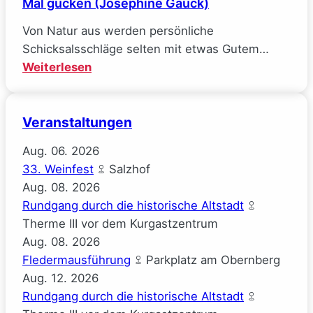
Mal gucken (Josephine Gauck)
Von Natur aus werden persönliche
Schicksalsschläge selten mit etwas Gutem…
:
Weiterlesen
Mal
gucken
Veranstaltungen
(Josephine
Gauck)
Aug.
06.
2026
33. Weinfest
Salzhof
Aug.
08.
2026
Rundgang durch die historische Altstadt
Therme III vor dem Kurgastzentrum
Aug.
08.
2026
Fledermausführung
Parkplatz am Obernberg
Aug.
12.
2026
Rundgang durch die historische Altstadt