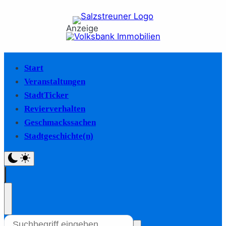
Anzeige
Start
Veranstaltungen
StadtTicker
Revierverhalten
Geschmackssachen
Stadtgeschichte(n)