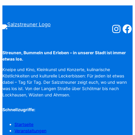
Salzstreuner
Salzst
Streunen, Bummeln und Erleben – in unserer Stadt ist immer
etwas los.
Kneipe und Kino, Kleinkunst und Konzerte, kulinarische
Köstlichkeiten und kulturelle Leckerbissen: Für jeden ist etwas
dabei – Tag für Tag. Der Salzstreuner zeigt euch, wo und wann
was los ist. Von der Langen Straße über Schötmar bis nach
Lockhausen, Wüsten und Ahmsen.
Schnellzugriffe:
Startseite
Veranstaltungen