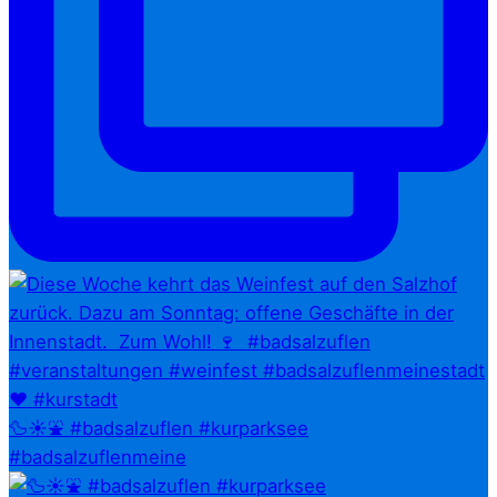
🦆☀️⛲ #badsalzuflen #kurparksee
#badsalzuflenmeine