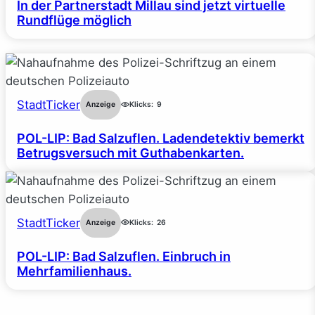
In der Partnerstadt Millau sind jetzt virtuelle
Rundflüge möglich
StadtTicker
Anzeige
Klicks:
9
POL-LIP: Bad Salzuflen. Ladendetektiv bemerkt
Betrugsversuch mit Guthabenkarten.
StadtTicker
Anzeige
Klicks:
26
POL-LIP: Bad Salzuflen. Einbruch in
Mehrfamilienhaus.