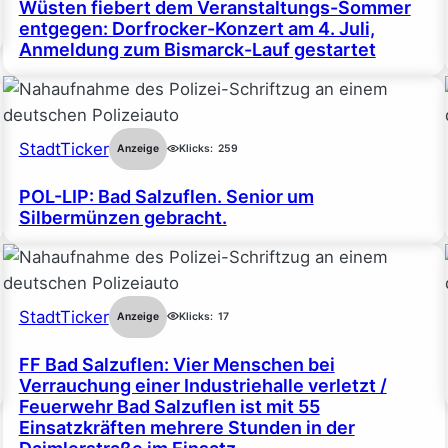
Wüsten fiebert dem Veranstaltungs-Sommer
entgegen: Dorfrocker-Konzert am 4. Juli,
Anmeldung zum Bismarck-Lauf gestartet
StadtTicker
Anzeige
Klicks:
259
POL-LIP: Bad Salzuflen. Senior um
Silbermünzen gebracht.
StadtTicker
Anzeige
Klicks:
17
FF Bad Salzuflen: Vier Menschen bei
Verrauchung einer Industriehalle verletzt /
Feuerwehr Bad Salzuflen ist mit 55
Einsatzkräften mehrere Stunden in der