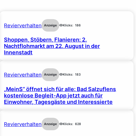
Revierverhalten
Anzeige
Klicks:
186
Shoppen, Stöbern, Flanieren: 2.
Nachtflohmarkt am 22. August in der
Innenstadt
Revierverhalten
Anzeige
Klicks:
183
„MeinS“ öffnet sich für alle: Bad Salzuflens
kostenlose Begleit-App jetzt auch für
Einwohner, Tagesgäste und Interessierte
Revierverhalten
Anzeige
Klicks:
628