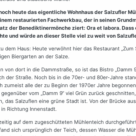
noch heute das eigentliche Wohnhaus der Salzufler Mü
 einem restaurierten Fachwerkbau, der in seinen Grun
z der Benediktinermönche ziert: Ora et labora. Dass di
hte und würde an dieser Stelle viel zu weit von Salzufl
zu dem Haus: Heute verwöhnt hier das Restaurant „Zum Sa
gen Biergarten an der Salze.
un von dort in die Dammstraße, so ist das Bistro „Damm 
h der Straße. Noch bis in die 70er- und 80er-Jahre sta
h zumeist alle der zu Beginn der 1970er Jahre begonnen
 gegenüber vom „Damm 9“ viel Grün zurück geschnitten, 
, das Salzuflen eine grüne Stadt ist. Von der Brücke aus
in Richtung Innenstadt.
zeitig auf dem zugeschütteten Mühlenteich durchgeführt
nd sich ursprünglich der Teich, dessen Wasser die Müh