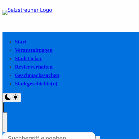
Start
Veranstaltungen
StadtTicker
Revierverhalten
Geschmackssachen
Stadtgeschichte(n)