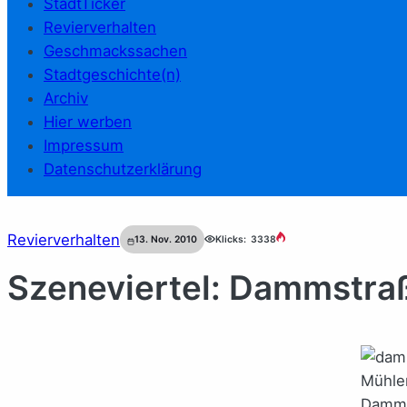
StadtTicker
Revierverhalten
Geschmackssachen
Stadtgeschichte(n)
Archiv
Hier werben
Impressum
Datenschutzerklärung
Revierverhalten
13. Nov. 2010
Klicks:
3338
Szeneviertel: Dammstra
Mühle
Damms