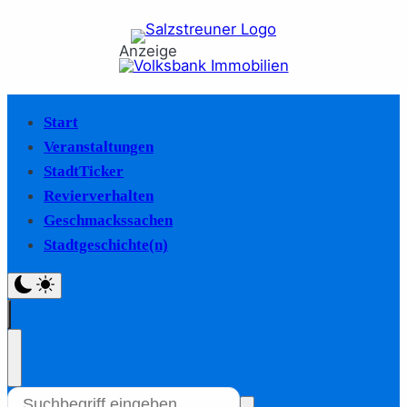
Anzeige
Start
Veranstaltungen
StadtTicker
Revierverhalten
Geschmackssachen
Stadtgeschichte(n)