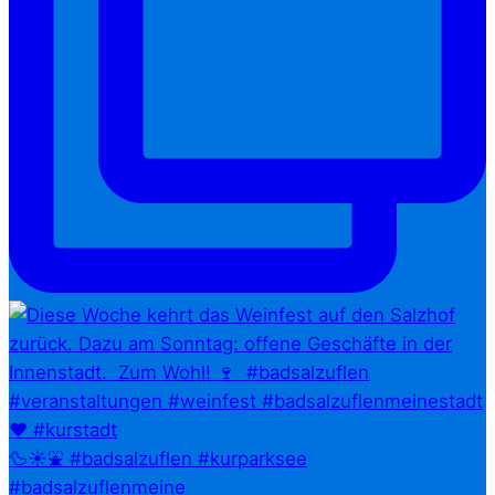
🦆☀️⛲ #badsalzuflen #kurparksee
#badsalzuflenmeine