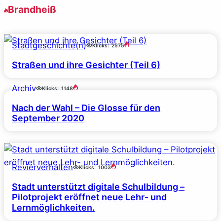
Brandheiß
Stadtgeschichte(n)
Klicks:
2575
Straßen und ihre Gesichter (Teil 6)
Archiv
Klicks:
1148
Nach der Wahl – Die Glosse für den
September 2020
Revierverhalten
Klicks:
1003
Stadt unterstützt digitale Schulbildung –
Pilotprojekt eröffnet neue Lehr- und
Lernmöglichkeiten.