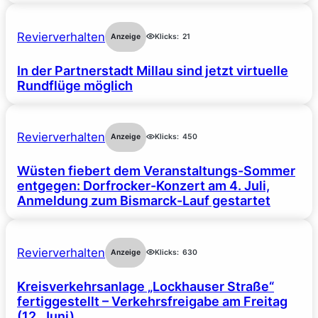
Revierverhalten
Anzeige
Klicks:
21
In der Partnerstadt Millau sind jetzt virtuelle
Rundflüge möglich
Revierverhalten
Anzeige
Klicks:
450
Wüsten fiebert dem Veranstaltungs-Sommer
entgegen: Dorfrocker-Konzert am 4. Juli,
Anmeldung zum Bismarck-Lauf gestartet
Revierverhalten
Anzeige
Klicks:
630
Kreisverkehrsanlage „Lockhauser Straße“
fertiggestellt – Verkehrsfreigabe am Freitag
(12. Juni)