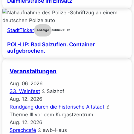
Daimlerstraße im Einsatz
StadtTicker
Anzeige
Klicks:
12
POL-LIP: Bad Salzuflen. Container
aufgebrochen.
Veranstaltungen
Aug.
06.
2026
33. Weinfest
Salzhof
Aug.
12.
2026
Rundgang durch die historische Altstadt
Therme III vor dem Kurgastzentrum
Aug.
12.
2026
Sprachcafé
awb-Haus