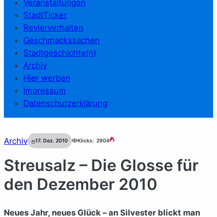
Veranstaltungen
StadtTicker
Revierverhalten
Geschmackssachen
Stadtgeschichte(n)
Archiv
Hier werben
Impressum
Datenschutzerklärung
Archiv
17. Dez. 2010
Klicks:
2904
Streusalz – Die Glosse für
den Dezember 2010
Neues Jahr, neues Glück – an Silvester blickt man