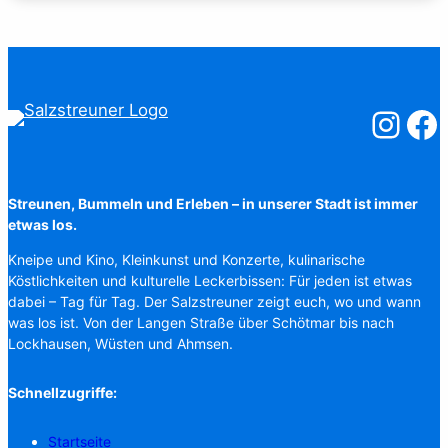
Salzstreuner
Salzst
Streunen, Bummeln und Erleben – in unserer Stadt ist immer
etwas los.
Kneipe und Kino, Kleinkunst und Konzerte, kulinarische
Köstlichkeiten und kulturelle Leckerbissen: Für jeden ist etwas
dabei – Tag für Tag. Der Salzstreuner zeigt euch, wo und wann
was los ist. Von der Langen Straße über Schötmar bis nach
Lockhausen, Wüsten und Ahmsen.
Schnellzugriffe:
Startseite