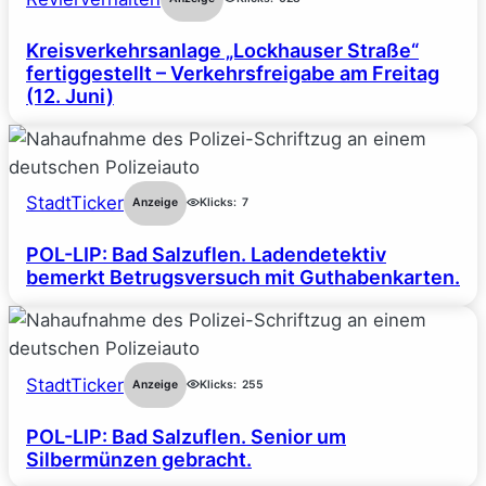
Kreisverkehrsanlage „Lockhauser Straße“
fertiggestellt – Verkehrsfreigabe am Freitag
(12. Juni)
StadtTicker
Anzeige
Klicks:
7
POL-LIP: Bad Salzuflen. Ladendetektiv
bemerkt Betrugsversuch mit Guthabenkarten.
StadtTicker
Anzeige
Klicks:
255
POL-LIP: Bad Salzuflen. Senior um
Silbermünzen gebracht.