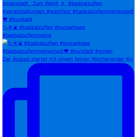
🦆☀️⛲ #badsalzuflen #kurparksee
#badsalzuflenmeine
Der August startet mit einem feinen Wochenende: Kn