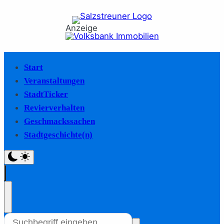
Anzeige
Start
Veranstaltungen
StadtTicker
Revierverhalten
Geschmackssachen
Stadtgeschichte(n)