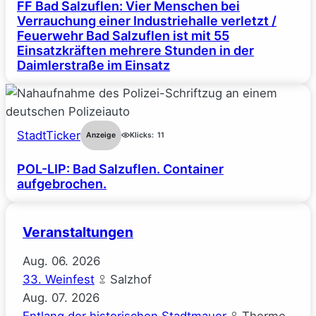
FF Bad Salzuflen: Vier Menschen bei
Verrauchung einer Industriehalle verletzt /
Feuerwehr Bad Salzuflen ist mit 55
Einsatzkräften mehrere Stunden in der
Daimlerstraße im Einsatz
StadtTicker
Anzeige
Klicks:
11
POL-LIP: Bad Salzuflen. Container
aufgebrochen.
Veranstaltungen
Aug.
06.
2026
33. Weinfest
Salzhof
Aug.
07.
2026
Entlang der historischen Stadtmauer
Therme