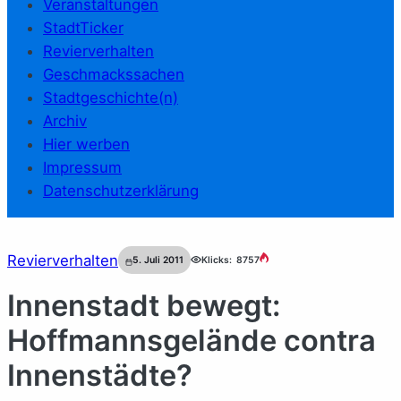
Veranstaltungen
StadtTicker
Revierverhalten
Geschmackssachen
Stadtgeschichte(n)
Archiv
Hier werben
Impressum
Datenschutzerklärung
Revierverhalten
5. Juli 2011
Klicks:
8757
Innenstadt bewegt:
Hoffmannsgelände contra
Innenstädte?