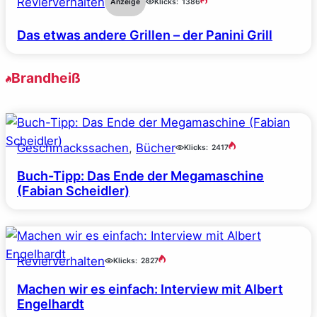
Revierverhalten
Anzeige
Klicks:
1386
Das etwas andere Grillen – der Panini Grill
Brandheiß
Geschmackssachen
, 
Bücher
Klicks:
2417
Buch-Tipp: Das Ende der Megamaschine
(Fabian Scheidler)
Revierverhalten
Klicks:
2827
Machen wir es einfach: Interview mit Albert
Engelhardt