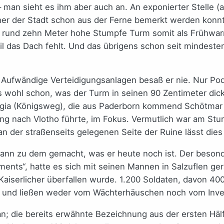
 man sieht es ihm aber auch an. An exponierter Stelle (a
cher der Stadt schon aus der Ferne bemerkt werden konnt
h rund zehn Meter hohe Stumpfe Turm somit als Frühwar
il das Dach fehlt. Und das übrigens schon seit mindeste
. Aufwändige Verteidigungsanlagen besaß er nie. Nur Pode
s wohl schon, was der Turm in seinen 90 Zentimeter dick
 Regia (Königsweg), die aus Paderborn kommend Schötmar
ng nach Vlotho führte, im Fokus. Vermutlich war am Stu
n der straßenseits gelegenen Seite der Ruine lässt dies
dann zu dem gemacht, was er heute noch ist. Der beson
nts“, hatte es sich mit seinen Mannen in Salzuflen ge
 Kaiserlicher überfallen wurde. 1.200 Soldaten, davon 4
t und ließen weder vom Wächterhäuschen noch vom Inve
an; die bereits erwähnte Bezeichnung aus der ersten Hälf