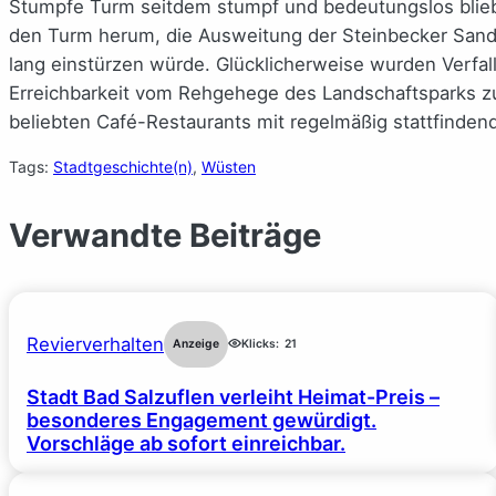
Stumpfe Turm seitdem stumpf und bedeutungslos blieb.
den Turm herum, die Ausweitung der Steinbecker Sandgr
lang einstürzen würde. Glücklicherweise wurden Verfal
Erreichbarkeit vom Rehgehege des Landschaftsparks z
beliebten Café-Restaurants mit regelmäßig stattfinde
Tags:
Stadtgeschichte(n)
, 
Wüsten
Verwandte Beiträge
Revierverhalten
Anzeige
Klicks:
21
Stadt Bad Salzuflen verleiht Heimat-Preis –
besonderes Engagement gewürdigt.
Vorschläge ab sofort einreichbar.