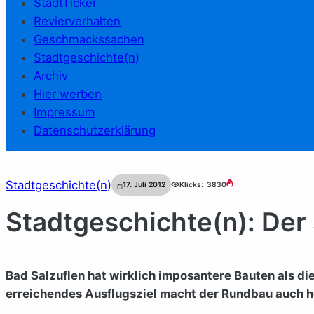
StadtTicker
Revierverhalten
Geschmackssachen
Stadtgeschichte(n)
Archiv
Hier werben
Impressum
Datenschutzerklärung
Stadtgeschichte(n)
17. Juli 2012
Klicks:
3830
Stadtgeschichte(n): Der
Bad Salzuflen hat wirklich imposantere Bauten als die
erreichendes Ausflugsziel macht der Rundbau auch he