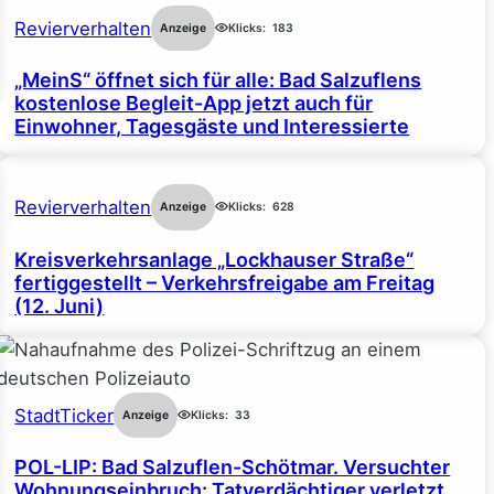
Revierverhalten
Anzeige
Klicks:
183
„MeinS“ öffnet sich für alle: Bad Salzuflens
kostenlose Begleit-App jetzt auch für
Einwohner, Tagesgäste und Interessierte
Revierverhalten
Anzeige
Klicks:
628
Kreisverkehrsanlage „Lockhauser Straße“
fertiggestellt – Verkehrsfreigabe am Freitag
(12. Juni)
StadtTicker
Anzeige
Klicks:
33
POL-LIP: Bad Salzuflen-Schötmar. Versuchter
Wohnungseinbruch: Tatverdächtiger verletzt.