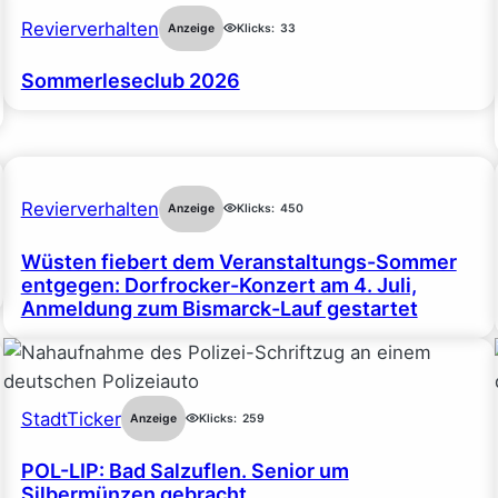
Revierverhalten
Anzeige
Klicks:
33
Sommerleseclub 2026
Revierverhalten
Anzeige
Klicks:
450
Wüsten fiebert dem Veranstaltungs-Sommer
entgegen: Dorfrocker-Konzert am 4. Juli,
Anmeldung zum Bismarck-Lauf gestartet
StadtTicker
Anzeige
Klicks:
259
POL-LIP: Bad Salzuflen. Senior um
Silbermünzen gebracht.