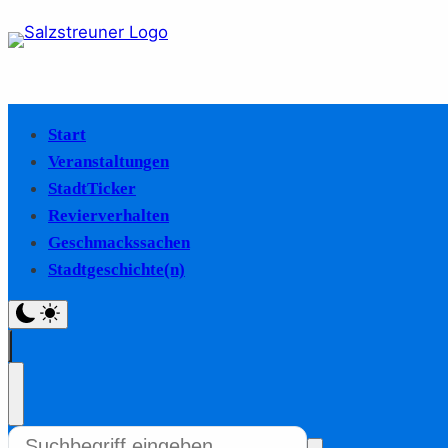
Start
Veranstaltungen
StadtTicker
Revierverhalten
Geschmackssachen
Stadtgeschichte(n)