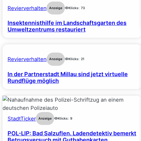
Revierverhalten
Anzeige
Klicks:
73
Insektennisthilfe im Landschaftsgarten des
Umweltzentrums restauriert
Revierverhalten
Anzeige
Klicks:
21
In der Partnerstadt Millau sind jetzt virtuelle
Rundflüge möglich
StadtTicker
Anzeige
Klicks:
9
POL-LIP: Bad Salzuflen. Ladendetektiv bemerkt
Betrugsversuch mit Guthabenkarten.