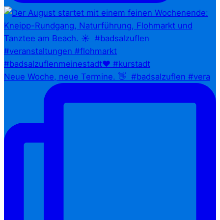
Neue Woche, neue Termine. 👋⁠ ⁠ #badsalzuflen #vera