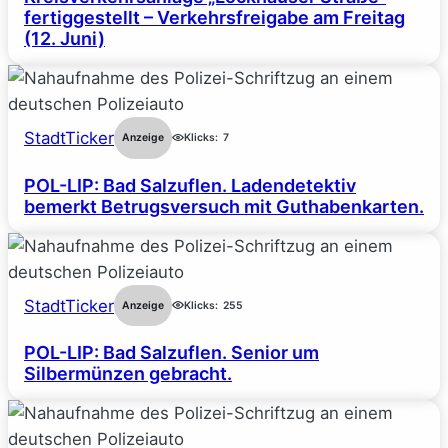
fertiggestellt – Verkehrsfreigabe am Freitag
(12. Juni)
StadtTicker
Anzeige
Klicks:
7
POL-LIP: Bad Salzuflen. Ladendetektiv
bemerkt Betrugsversuch mit Guthabenkarten.
StadtTicker
Anzeige
Klicks:
255
POL-LIP: Bad Salzuflen. Senior um
Silbermünzen gebracht.