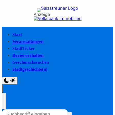
Anzeige
Start
Veranstaltungen
StadtTicker
Revierverhalten
Geschmackssachen
Stadtgeschichte(n)