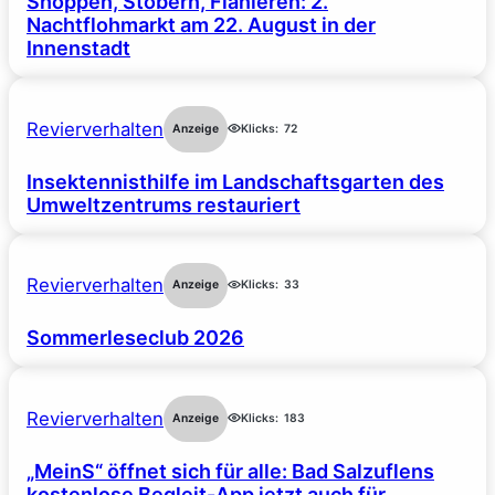
Shoppen, Stöbern, Flanieren: 2.
Nachtflohmarkt am 22. August in der
Innenstadt
Revierverhalten
Anzeige
Klicks:
72
Insektennisthilfe im Landschaftsgarten des
Umweltzentrums restauriert
Revierverhalten
Anzeige
Klicks:
33
Sommerleseclub 2026
Revierverhalten
Anzeige
Klicks:
183
„MeinS“ öffnet sich für alle: Bad Salzuflens
kostenlose Begleit-App jetzt auch für