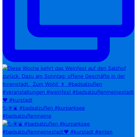
🦆☀️⛲ #badsalzuflen #kurparksee
#badsalzuflenmeine