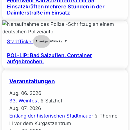
Feuerwehr Bad Salzuflen ist mit 55
Einsatzkräften mehrere Stunden in der
Daimlerstraße im Einsatz
StadtTicker
Anzeige
Klicks:
11
POL-LIP: Bad Salzuflen. Container
aufgebrochen.
Veranstaltungen
Aug.
06.
2026
33. Weinfest
Salzhof
Aug.
07.
2026
Entlang der historischen Stadtmauer
Therme
III vor dem Kurgastzentrum