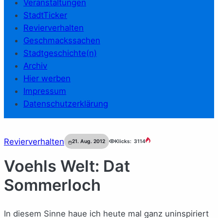
Veranstaltungen
StadtTicker
Revierverhalten
Geschmackssachen
Stadtgeschichte(n)
Archiv
Hier werben
Impressum
Datenschutzerklärung
Revierverhalten
21. Aug. 2012
Klicks:
3114
Voehls Welt: Dat
Sommerloch
In diesem Sinne haue ich heute mal ganz uninspiriert