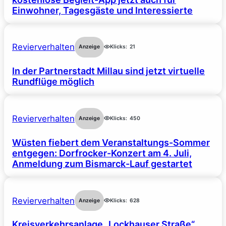
Einwohner, Tagesgäste und Interessierte
Revierverhalten
Anzeige
Klicks:
21
In der Partnerstadt Millau sind jetzt virtuelle
Rundflüge möglich
Revierverhalten
Anzeige
Klicks:
450
Wüsten fiebert dem Veranstaltungs-Sommer
entgegen: Dorfrocker-Konzert am 4. Juli,
Anmeldung zum Bismarck-Lauf gestartet
Revierverhalten
Anzeige
Klicks:
628
Kreisverkehrsanlage „Lockhauser Straße“