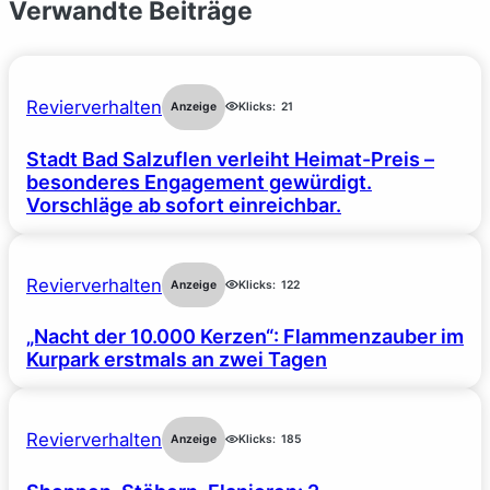
Verwandte Beiträge
Revierverhalten
Anzeige
Klicks:
21
Stadt Bad Salzuflen verleiht Heimat-Preis –
besonderes Engagement gewürdigt.
Vorschläge ab sofort einreichbar.
Revierverhalten
Anzeige
Klicks:
122
„Nacht der 10.000 Kerzen“: Flammenzauber im
Kurpark erstmals an zwei Tagen
Revierverhalten
Anzeige
Klicks:
185