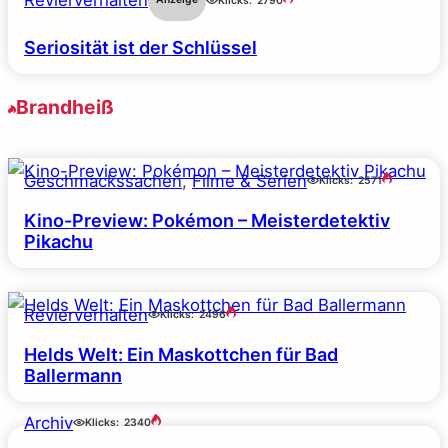
Revierverhalten
Klicks:
2790
Seriosität ist der Schlüssel
Brandheiß
Geschmackssachen
, 
Filme & Serien
Klicks:
2571
Kino-Preview: Pokémon – Meisterdetektiv
Pikachu
Revierverhalten
Klicks:
2496
Helds Welt: Ein Maskottchen für Bad
Ballermann
Archiv
Klicks:
2340