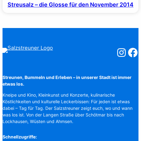
Streusalz – die Glosse für den November 2014
Salzstreuner
Salzst
Streunen, Bummeln und Erleben – in unserer Stadt ist immer
etwas los.
Kneipe und Kino, Kleinkunst und Konzerte, kulinarische
Köstlichkeiten und kulturelle Leckerbissen: Für jeden ist etwas
dabei – Tag für Tag. Der Salzstreuner zeigt euch, wo und wann
was los ist. Von der Langen Straße über Schötmar bis nach
Lockhausen, Wüsten und Ahmsen.
Schnellzugriffe: