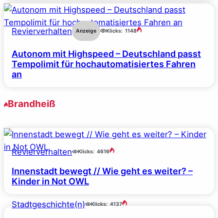
Revierverhalten
Anzeige
Klicks:
1148
Autonom mit Highspeed – Deutschland passt
Tempolimit für hochautomatisiertes Fahren
an
Brandheiß
Revierverhalten
Klicks:
4616
Innenstadt bewegt // Wie geht es weiter? –
Kinder in Not OWL
Stadtgeschichte(n)
Klicks:
4137