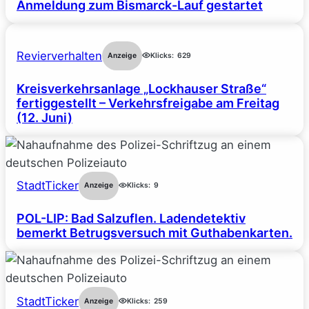
Anmeldung zum Bismarck-Lauf gestartet
Revierverhalten
Anzeige
Klicks:
629
Kreisverkehrsanlage „Lockhauser Straße“
fertiggestellt – Verkehrsfreigabe am Freitag
(12. Juni)
StadtTicker
Anzeige
Klicks:
9
POL-LIP: Bad Salzuflen. Ladendetektiv
bemerkt Betrugsversuch mit Guthabenkarten.
StadtTicker
Anzeige
Klicks:
259