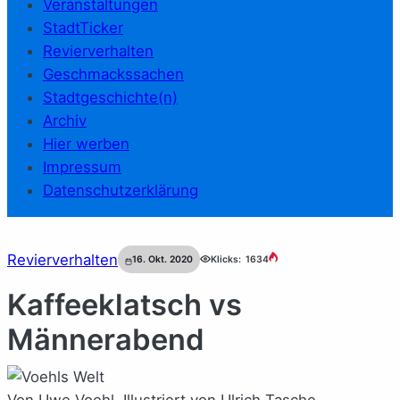
Veranstaltungen
StadtTicker
Revierverhalten
Geschmackssachen
Stadtgeschichte(n)
Archiv
Hier werben
Impressum
Datenschutzerklärung
Revierverhalten
16. Okt. 2020
Klicks:
1634
Kaffeeklatsch vs
Männerabend
Von Uwe Voehl. Illustriert von Ulrich Tasche.