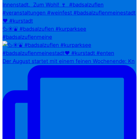
🦆☀️⛲ #badsalzuflen #kurparksee
#badsalzuflenmeine
Der August startet mit einem feinen Wochenende: Kn