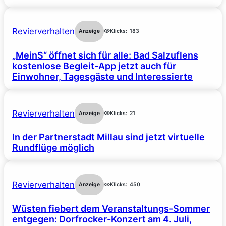
Revierverhalten
Anzeige
Klicks:
183
„MeinS“ öffnet sich für alle: Bad Salzuflens
kostenlose Begleit-App jetzt auch für
Einwohner, Tagesgäste und Interessierte
Revierverhalten
Anzeige
Klicks:
21
In der Partnerstadt Millau sind jetzt virtuelle
Rundflüge möglich
Revierverhalten
Anzeige
Klicks:
450
Wüsten fiebert dem Veranstaltungs-Sommer
entgegen: Dorfrocker-Konzert am 4. Juli,