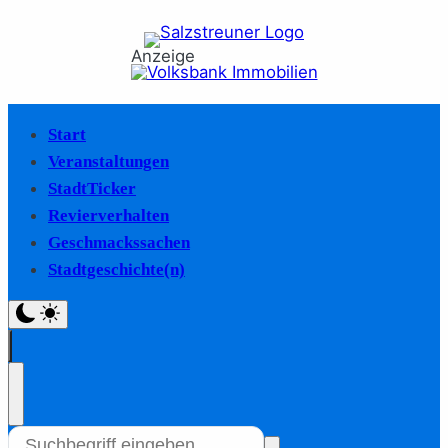
Anzeige
Start
Veranstaltungen
StadtTicker
Revierverhalten
Geschmackssachen
Stadtgeschichte(n)