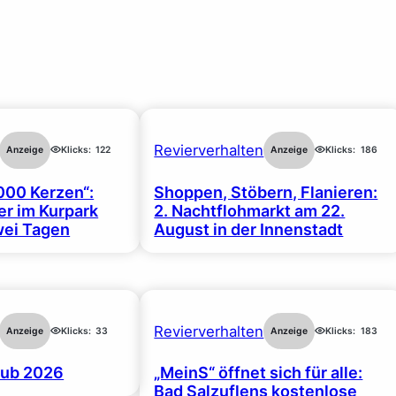
Revierverhalten
Anzeige
Klicks:
122
Anzeige
Klicks:
186
000 Kerzen“:
Shoppen, Stöbern, Flanieren:
r im Kurpark
2. Nachtflohmarkt am 22.
wei Tagen
August in der Innenstadt
Revierverhalten
Anzeige
Klicks:
33
Anzeige
Klicks:
183
ub 2026
„MeinS“ öffnet sich für alle:
Bad Salzuflens kostenlose