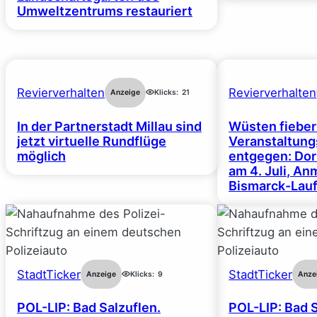
Umweltzentrums restauriert
Revierverhalten
Revierverhalten
Anzeige
Klicks:
21
In der Partnerstadt Millau sind
Wüsten fiebe
jetzt virtuelle Rundflüge
Veranstaltun
möglich
entgegen: Dor
am 4. Juli, A
Bismarck-Lauf
StadtTicker
StadtTicker
Anzeige
Klicks:
9
Anze
POL-LIP: Bad Salzuflen.
POL-LIP: Bad S