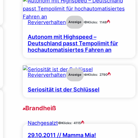
Revierverhalten
Anzeige
Klicks:
1148
Autonom mit Highspeed –
Deutschland passt Tempolimit für
hochautomatisiertes Fahren an
Revierverhalten
Anzeige
Klicks:
2790
Seriosität ist der Schlüssel
Brandheiß
Nachgesalzt
Klicks:
4115
29.10.2011 // Mamma Mia!