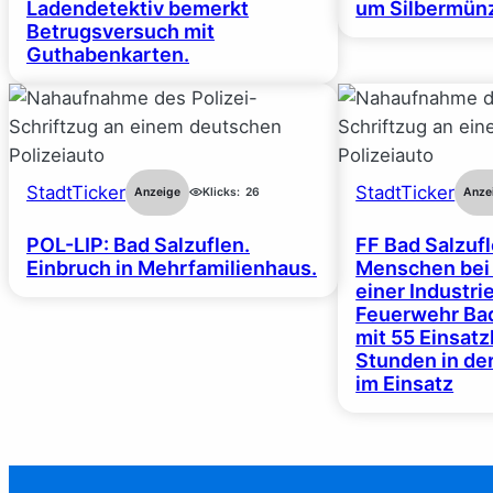
Ladendetektiv bemerkt
um Silbermünz
Betrugsversuch mit
Guthabenkarten.
StadtTicker
StadtTicker
Anzeige
Klicks:
26
Anze
POL-LIP: Bad Salzuflen.
FF Bad Salzufl
Einbruch in Mehrfamilienhaus.
Menschen bei
einer Industrie
Feuerwehr Bad
mit 55 Einsat
Stunden in de
im Einsatz