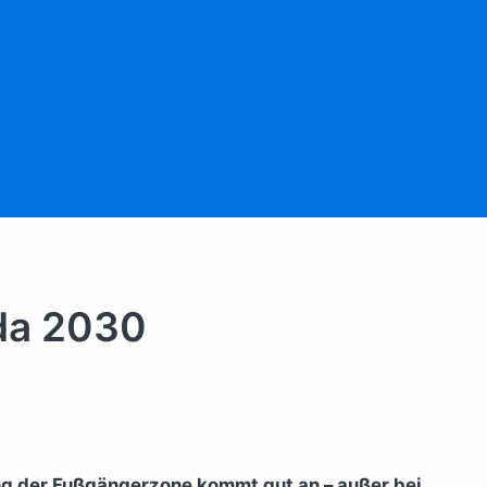
nda 2030
 der Fußgängerzone kommt gut an – außer bei