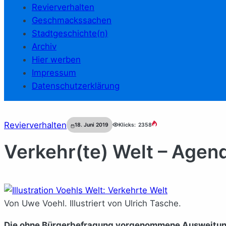
Revierverhalten
Geschmackssachen
Stadtgeschichte(n)
Archiv
Hier werben
Impressum
Datenschutzerklärung
Revierverhalten
18. Juni 2019
Klicks:
2358
Verkehr(te) Welt – Age
Von Uwe Voehl. Illustriert von Ulrich Tasche.
Die ohne Bürgerbefragung vorgenommene Ausweitung