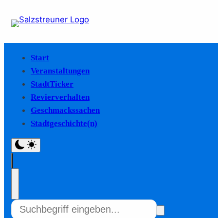
Start
Veranstaltungen
StadtTicker
Revierverhalten
Geschmackssachen
Stadtgeschichte(n)