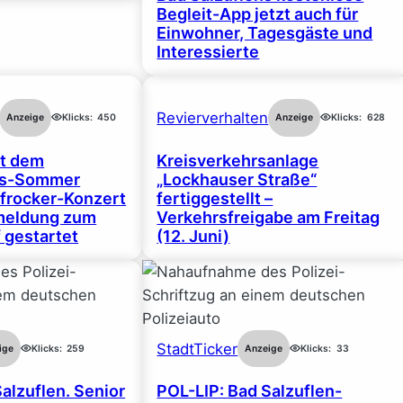
Begleit-App jetzt auch für
Einwohner, Tagesgäste und
Interessierte
Revierverhalten
Anzeige
Klicks:
450
Anzeige
Klicks:
628
rt dem
Kreisverkehrsanlage
gs-Sommer
„Lockhauser Straße“
frocker-Konzert
fertiggestellt –
nmeldung zum
Verkehrsfreigabe am Freitag
 gestartet
(12. Juni)
StadtTicker
ige
Klicks:
259
Anzeige
Klicks:
33
alzuflen. Senior
POL-LIP: Bad Salzuflen-