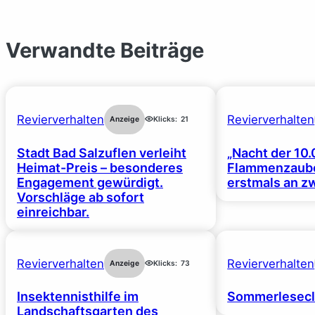
Verwandte Beiträge
Revierverhalten
Revierverhalten
Anzeige
Klicks:
21
Stadt Bad Salzuflen verleiht
„Nacht der 10.
Heimat-Preis – besonderes
Flammenzaube
Engagement gewürdigt.
erstmals an z
Vorschläge ab sofort
einreichbar.
Revierverhalten
Revierverhalten
Anzeige
Klicks:
73
Insektennisthilfe im
Sommerlesecl
Landschaftsgarten des