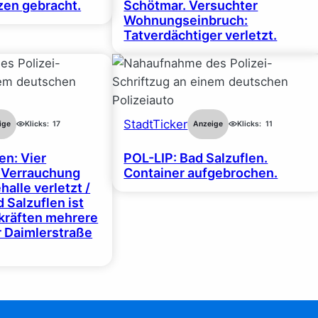
en gebracht.
Schötmar. Versuchter
Wohnungseinbruch:
Tatverdächtiger verletzt.
StadtTicker
ige
Klicks:
17
Anzeige
Klicks:
11
en: Vier
POL-LIP: Bad Salzuflen.
 Verrauchung
Container aufgebrochen.
halle verletzt /
 Salzuflen ist
zkräften mehrere
r Daimlerstraße