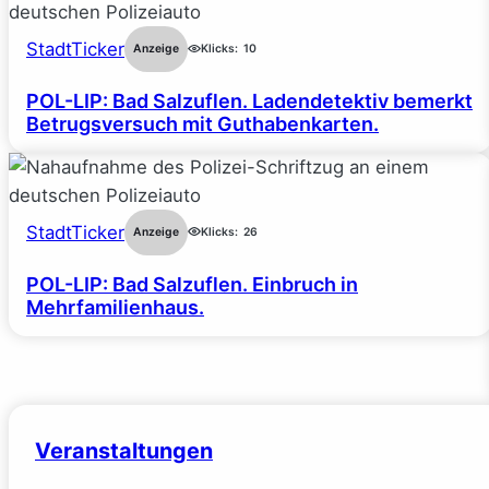
StadtTicker
Anzeige
Klicks:
10
POL-LIP: Bad Salzuflen. Ladendetektiv bemerkt
Betrugsversuch mit Guthabenkarten.
StadtTicker
Anzeige
Klicks:
26
POL-LIP: Bad Salzuflen. Einbruch in
Mehrfamilienhaus.
Veranstaltungen