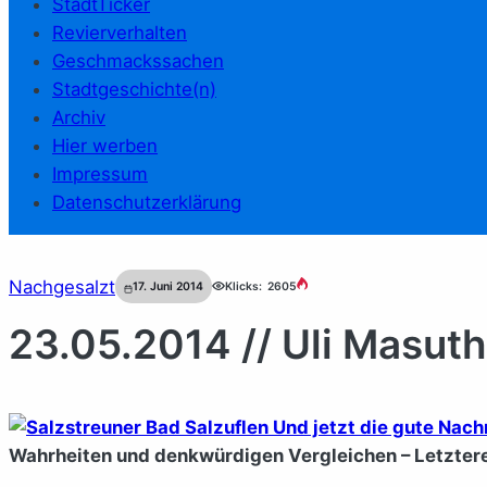
StadtTicker
Revierverhalten
Geschmackssachen
Stadtgeschichte(n)
Archiv
Hier werben
Impressum
Datenschutzerklärung
Nachgesalzt
17. Juni 2014
Klicks:
2605
23.05.2014 // Uli Masuth
Wahrheiten und denkwürdigen Vergleichen – Letztere