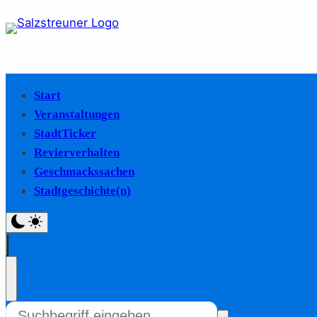
Start
Veranstaltungen
StadtTicker
Revierverhalten
Geschmackssachen
Stadtgeschichte(n)