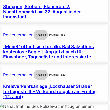
Shoppen, Stöbern, Flanieren: 2.
Nachtflohmarkt am 22. August in der
Innenstadt
Revierverhalten
Anzeige
Klicks:
183
„MeinS“ öffnet sich für alle: Bad Salzuflens
kostenlose Begleit-App jetzt auch für
Einwohner, Tagesgäste und Interessierte
Revierverhalten
Anzeige
Klicks:
629
Kreisverkehrsanlage „Lockhauser Straße“
fertiggestellt – Verkehrsfreigabe am Freitag
(12. Juni)