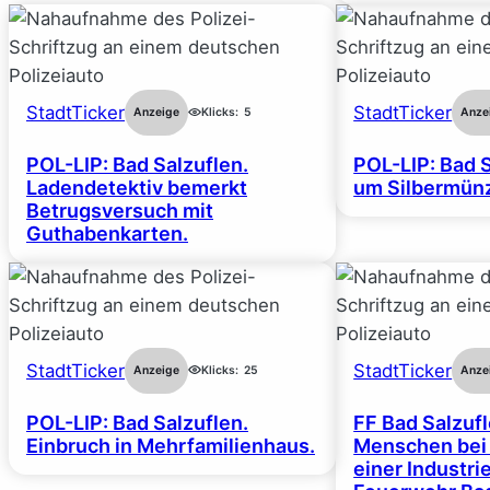
StadtTicker
StadtTicker
Anzeige
Klicks:
5
Anze
POL-LIP: Bad Salzuflen.
POL-LIP: Bad S
Ladendetektiv bemerkt
um Silbermünz
Betrugsversuch mit
Guthabenkarten.
StadtTicker
StadtTicker
Anzeige
Klicks:
25
Anze
POL-LIP: Bad Salzuflen.
FF Bad Salzufl
Einbruch in Mehrfamilienhaus.
Menschen bei
einer Industrie