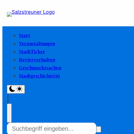
Start
Veranstaltungen
StadtTicker
Revierverhalten
Geschmackssachen
Stadtgeschichte(n)