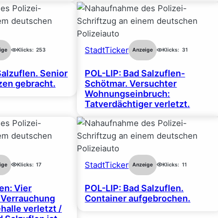
StadtTicker
ige
Klicks:
253
Anzeige
Klicks:
31
alzuflen. Senior
POL-LIP: Bad Salzuflen-
en gebracht.
Schötmar. Versuchter
Wohnungseinbruch:
Tatverdächtiger verletzt.
StadtTicker
ige
Klicks:
17
Anzeige
Klicks:
11
en: Vier
POL-LIP: Bad Salzuflen.
 Verrauchung
Container aufgebrochen.
halle verletzt /