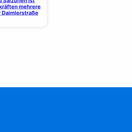
 Salzuflen ist
zkräften mehrere
r Daimlerstraße