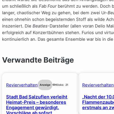
um schließlich als
Fab Four
berühmt zu werden. Doch bi
langer, chaotischer Weg zu gehen, bei dem zwei Ur-
Be
einen ohnehin schon begeisternden Stoff als wilde Ac
inszeniert. Die
Beatles
-Darsteller (allen voran Delio Ma
erfolgreich auf Konzertbühnen stehen. Furios und virtu
kontinuierlich an. Das gesamte Ensemble war bis in die 
Verwandte Beiträge
Revierverhalten
Revierverhalten
Anzeige
Klicks:
21
Stadt Bad Salzuflen verleiht
„Nacht der 10.
Heimat-Preis – besonderes
Flammenzaube
Engagement gewürdigt.
erstmals an z
Vorschläge ab sofort