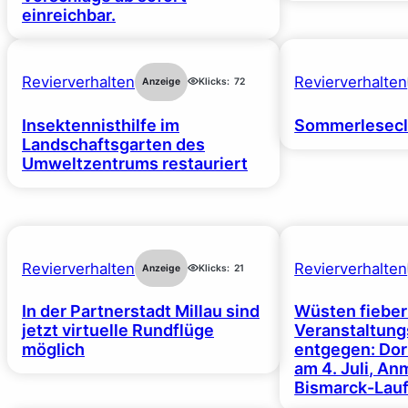
einreichbar.
Revierverhalten
Revierverhalten
Anzeige
Klicks:
72
Insektennisthilfe im
Sommerlesecl
Landschaftsgarten des
Umweltzentrums restauriert
Revierverhalten
Revierverhalten
Anzeige
Klicks:
21
In der Partnerstadt Millau sind
Wüsten fiebe
jetzt virtuelle Rundflüge
Veranstaltun
möglich
entgegen: Dor
am 4. Juli, A
Bismarck-Lauf