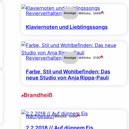
Revierverhalten
Anzeige
Klicks:
2499
Klaviernoten und Lieblingssongs
Revierverhalten
Anzeige
Klicks:
3120
Farbe, Stil und Wohlbefinden: Das
neue Studio von Anja Rippa-Pauli
Brandheiß
Nachgesalzt
Klicks:
4499
2.2.2018 // Auf dünnem Eis