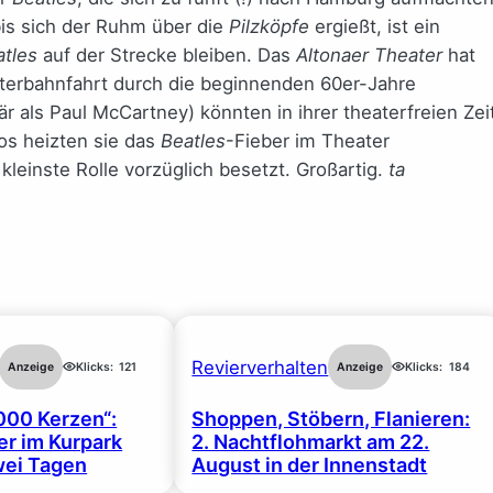
s sich der Ruhm über die
Pilzköpfe
ergießt, ist ein
atles
auf der Strecke bleiben. Das
Altonaer Theater
hat
hterbahnfahrt durch die beginnenden 60er-Jahre
lär als Paul McCartney) könnten in ihrer theaterfreien Zei
os heizten sie das
Beatles
-Fieber im Theater
kleinste Rolle vorzüglich besetzt. Großartig.
ta
Revierverhalten
Anzeige
Klicks:
121
Anzeige
Klicks:
184
000 Kerzen“:
Shoppen, Stöbern, Flanieren:
r im Kurpark
2. Nachtflohmarkt am 22.
wei Tagen
August in der Innenstadt