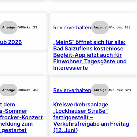
Revierverhalten
Anzeige
Klicks:
33
Anzeige
Klicks:
183
ub 2026
„MeinS“ öffnet sich für alle:
Bad Salzuflens kostenlose
Begleit-App jetzt auch für
Einwohner, Tagesgäste und
Interessierte
Revierverhalten
Anzeige
Klicks:
450
Anzeige
Klicks:
628
rt dem
Kreisverkehrsanlage
gs-Sommer
„Lockhauser Straße“
frocker-Konzert
fertiggestellt –
nmeldung zum
Verkehrsfreigabe am Freitag
 gestartet
(12. Juni)