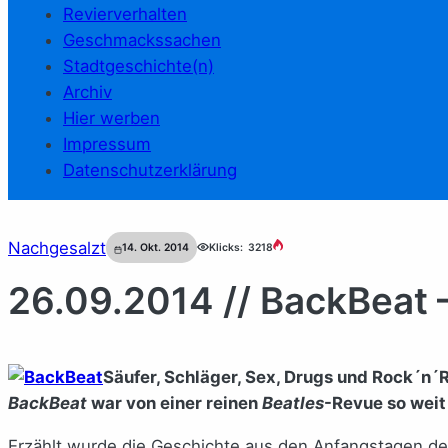
Revierverhalten
Geschmackssachen
Stadtgeschichte(n)
Archiv
Hier werben
Impressum
Datenschutzerklärung
Nachgesalzt
14. Okt. 2014
Klicks:
3218
26.09.2014 // BackBeat 
Säufer, Schläger, Sex, Drugs und Rock´n´R
BackBeat
war von einer reinen
Beatles
-Revue so weit
Erzählt wurde die Geschichte aus den Anfangstagen d