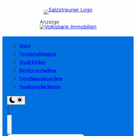
Anzeige
Start
Veranstaltungen
StadtTicker
Revierverhalten
Geschmackssachen
Stadtgeschichte(n)