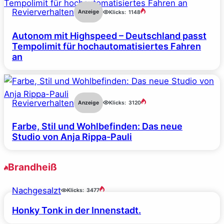
Revierverhalten
Anzeige
Klicks:
1148
Autonom mit Highspeed – Deutschland passt
Tempolimit für hochautomatisiertes Fahren
an
Revierverhalten
Anzeige
Klicks:
3120
Farbe, Stil und Wohlbefinden: Das neue
Studio von Anja Rippa-Pauli
Brandheiß
Nachgesalzt
Klicks:
3477
Honky Tonk in der Innenstadt.