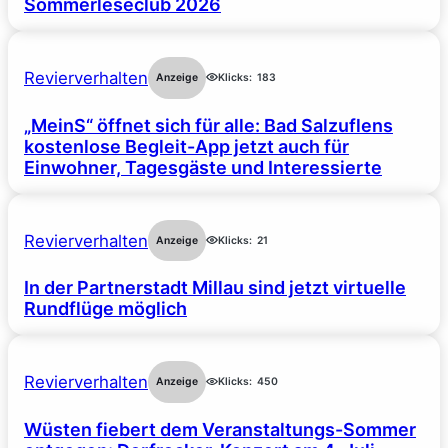
Sommerleseclub 2026
Revierverhalten
Anzeige
Klicks:
183
„MeinS“ öffnet sich für alle: Bad Salzuflens
kostenlose Begleit-App jetzt auch für
Einwohner, Tagesgäste und Interessierte
Revierverhalten
Anzeige
Klicks:
21
In der Partnerstadt Millau sind jetzt virtuelle
Rundflüge möglich
Revierverhalten
Anzeige
Klicks:
450
Wüsten fiebert dem Veranstaltungs-Sommer