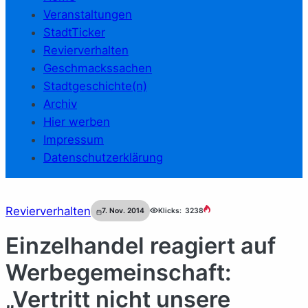
Veranstaltungen
StadtTicker
Revierverhalten
Geschmackssachen
Stadtgeschichte(n)
Archiv
Hier werben
Impressum
Datenschutzerklärung
Revierverhalten
7. Nov. 2014
Klicks:
3238
Einzelhandel reagiert auf
Werbegemeinschaft:
„Vertritt nicht unsere