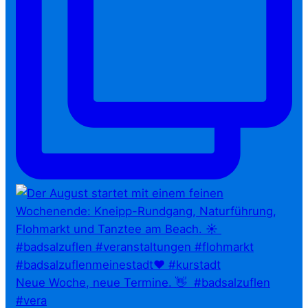
Neue Woche, neue Termine. 👋⁠ ⁠ #badsalzuflen
#vera